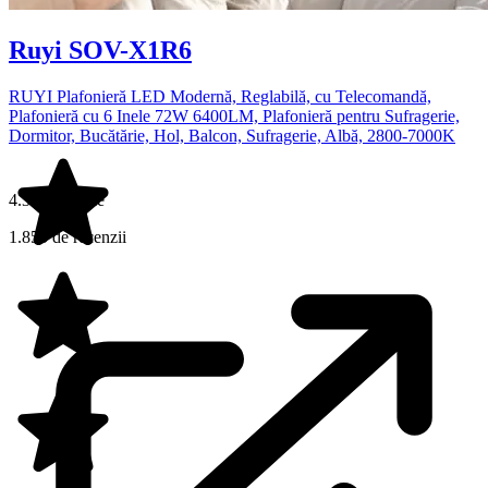
Ruyi SOV-X1R6
RUYI Plafonieră LED Modernă, Reglabilă, cu Telecomandă,
Plafonieră cu 6 Inele 72W 6400LM, Plafonieră pentru Sufragerie,
Dormitor, Bucătărie, Hol, Balcon, Sufragerie, Albă, 2800-7000K
4.3 din 5 stele
1.855 de recenzii