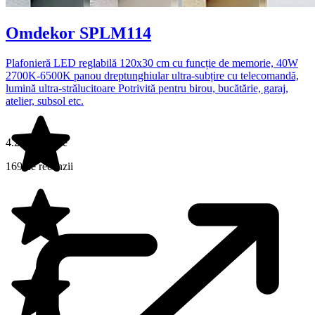
Omdekor SPLM114
Plafonieră LED reglabilă 120x30 cm cu funcție de memorie, 40W
2700K-6500K panou dreptunghiular ultra-subțire cu telecomandă,
lumină ultra-strălucitoare Potrivită pentru birou, bucătărie, garaj,
atelier, subsol etc.
4.2 din 5 stele
169 de recenzii