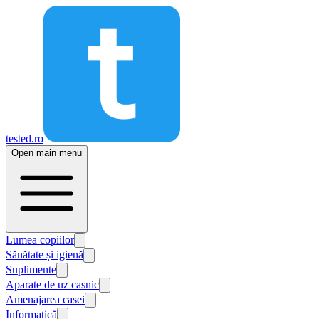
tested.ro
Open main menu
Lumea copiilor
Sănătate și igienă
Suplimente
Aparate de uz casnic
Amenajarea casei
Informatică