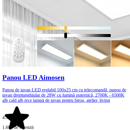
Panou LED Aimosen
Panou de tavan LED reglabil 100x25 cm cu telecomandă, panou de
tavan dreptunghiular de 28W cu lumină puternică, 2700K - 6500K
alb cald alb rece lampă de tavan pentru birou, atelier, living
4.5 din 5 stele
1.698 de recenzii