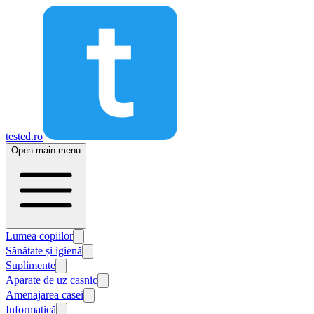
tested.ro
Open main menu
Lumea copiilor
Sănătate și igienă
Suplimente
Aparate de uz casnic
Amenajarea casei
Informatică