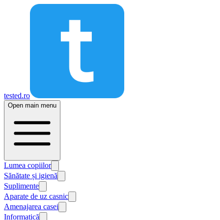
tested.ro
Open main menu
Lumea copiilor
Sănătate și igienă
Suplimente
Aparate de uz casnic
Amenajarea casei
Informatică