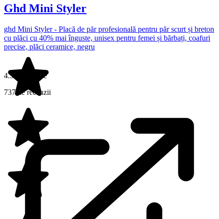
Ghd Mini Styler
ghd Mini Styler - Placă de păr profesională pentru păr scurt și breton
cu plăci cu 40% mai înguste, unisex pentru femei și bărbați, coafuri
precise, plăci ceramice, negru
4.5 din 5 stele
737 de recenzii