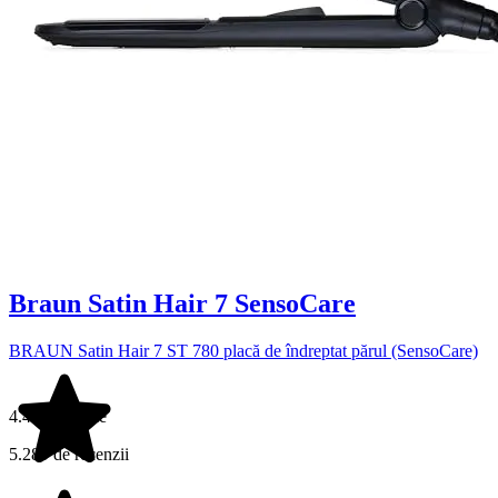
Braun Satin Hair 7 SensoCare
BRAUN Satin Hair 7 ST 780 placă de îndreptat părul (SensoCare)
4.4 din 5 stele
5.289 de recenzii