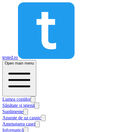
tested.ro
Open main menu
Lumea copiilor
Sănătate și igienă
Suplimente
Aparate de uz casnic
Amenajarea casei
Informatică