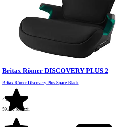
Britax Römer DISCOVERY PLUS 2
Britax Römer Discovery Plus Space Black
4.7 din 5 stele
591 de recenzii