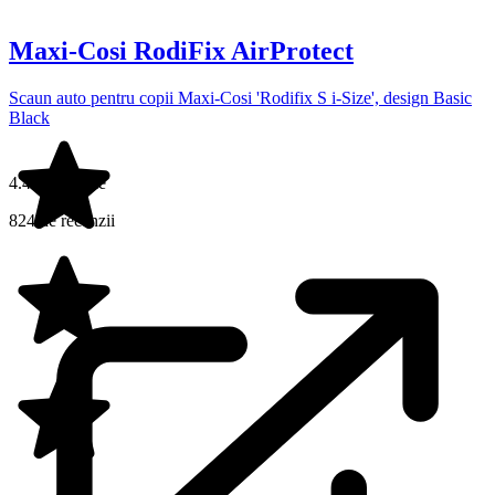
Maxi-Cosi RodiFix AirProtect
Scaun auto pentru copii Maxi-Cosi 'Rodifix S i-Size', design Basic
Black
4.4 din 5 stele
824 de recenzii