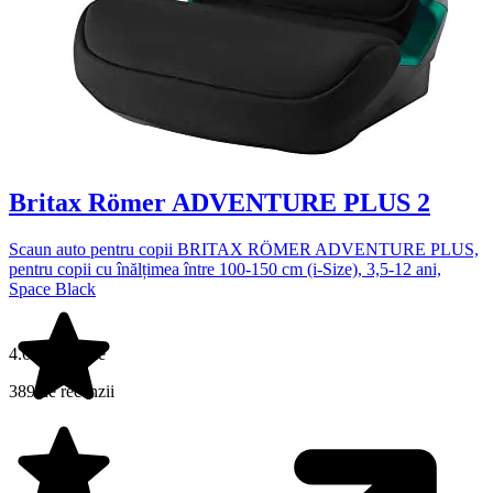
Britax Römer ADVENTURE PLUS 2
Scaun auto pentru copii BRITAX RÖMER ADVENTURE PLUS,
pentru copii cu înălțimea între 100-150 cm (i-Size), 3,5-12 ani,
Space Black
4.6 din 5 stele
389 de recenzii