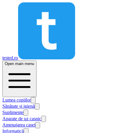
tested.ro
Open main menu
Lumea copiilor
Sănătate și igienă
Suplimente
Aparate de uz casnic
Amenajarea casei
Informatică