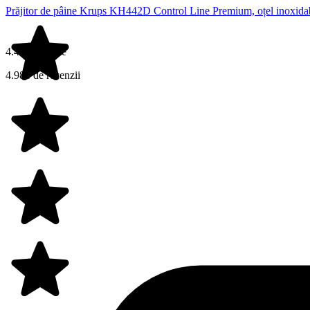
Prăjitor de pâine Krups KH442D Control Line Premium, oțel inoxidabil,
4.4 din 5 stele
4.988 de recenzii