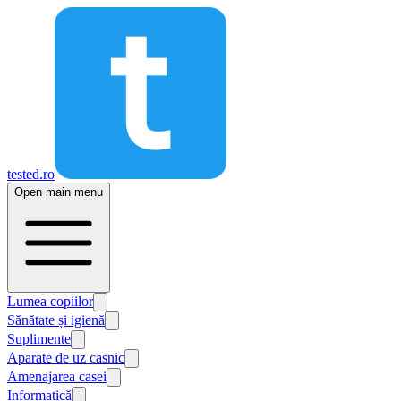
tested.ro
Open main menu
Lumea copiilor
Sănătate și igienă
Suplimente
Aparate de uz casnic
Amenajarea casei
Informatică