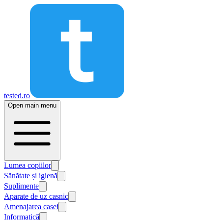
tested.ro
Open main menu
Lumea copiilor
Sănătate și igienă
Suplimente
Aparate de uz casnic
Amenajarea casei
Informatică