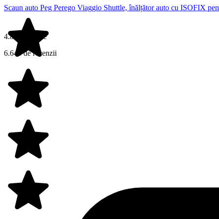
Scaun auto Peg Perego Viaggio Shuttle, înălțător auto cu ISOFIX pentr
4.8 din 5 stele
6.643 de recenzii