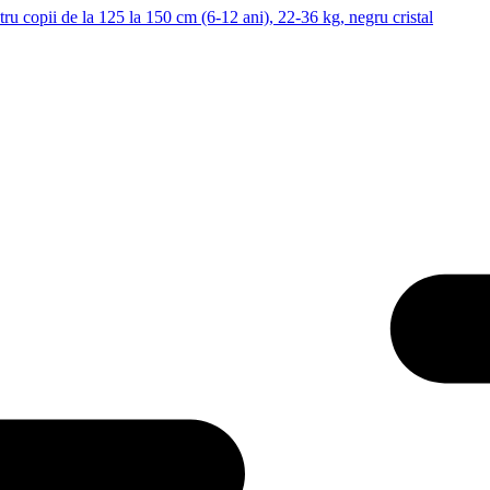
u copii de la 125 la 150 cm (6-12 ani), 22-36 kg, negru cristal