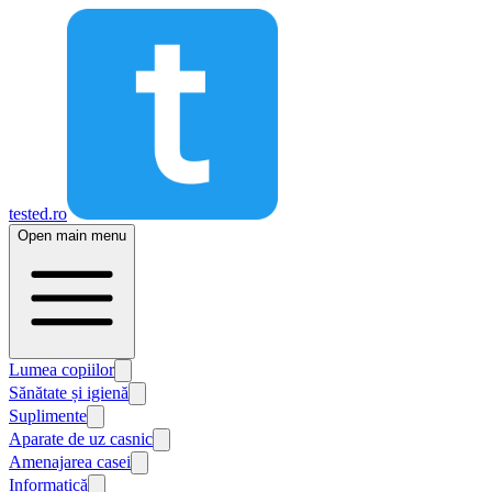
tested.ro
Open main menu
Lumea copiilor
Sănătate și igienă
Suplimente
Aparate de uz casnic
Amenajarea casei
Informatică