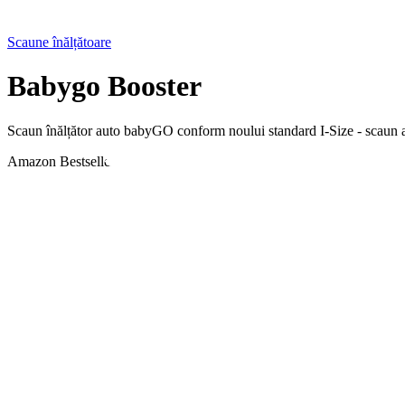
Scaune înălțătoare
Babygo Booster
Scaun înălțător auto babyGO conform noului standard I-Size - scaun a
Amazon Bestseller