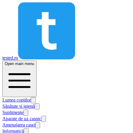
tested.ro
Open main menu
Lumea copiilor
Sănătate și igienă
Suplimente
Aparate de uz casnic
Amenajarea casei
Informatică