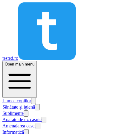
tested.ro
Open main menu
Lumea copiilor
Sănătate și igienă
Suplimente
Aparate de uz casnic
Amenajarea casei
Informatică