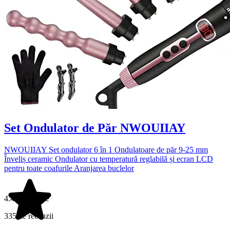
Set Ondulator de Păr NWOUIIAY
NWOUIIAY Set ondulator 6 în 1 Ondulatoare de păr 9-25 mm
Înveliș ceramic Ondulator cu temperatură reglabilă și ecran LCD
pentru toate coafurile Aranjarea buclelor
4.4 din 5 stele
335 de recenzii