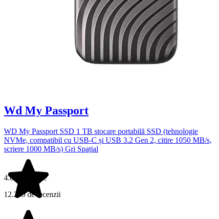
Wd My Passport
WD My Passport SSD 1 TB stocare portabilă SSD (tehnologie
NVMe, compatibil cu USB-C și USB 3.2 Gen 2, citire 1050 MB/s,
scriere 1000 MB/s) Gri Spațial
4.6 din 5 stele
12.230 de recenzii