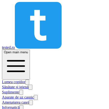
tested.ro
Open main menu
Lumea copiilor
Sănătate și igienă
Suplimente
Aparate de uz casnic
Amenajarea casei
Informatică