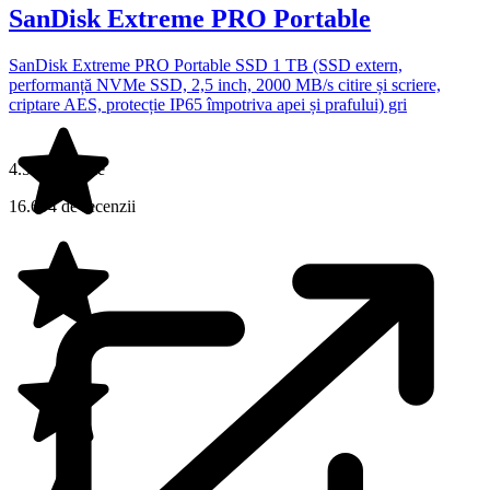
SanDisk Extreme PRO Portable
SanDisk Extreme PRO Portable SSD 1 TB (SSD extern,
performanță NVMe SSD, 2,5 inch, 2000 MB/s citire și scriere,
criptare AES, protecție IP65 împotriva apei și prafului) gri
4.5 din 5 stele
16.694 de recenzii