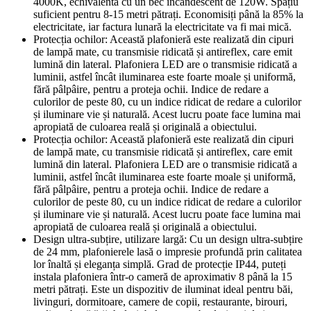
4000K, echivalentă cu un bec incandescent de 120W. Spațiu
suficient pentru 8-15 metri pătrați. Economisiți până la 85% la
electricitate, iar factura lunară la electricitate va fi mai mică.
Protecția ochilor: Această plafonieră este realizată din cipuri
de lampă mate, cu transmisie ridicată și antireflex, care emit
lumină din lateral. Plafoniera LED are o transmisie ridicată a
luminii, astfel încât iluminarea este foarte moale și uniformă,
fără pâlpâire, pentru a proteja ochii. Indice de redare a
culorilor de peste 80, cu un indice ridicat de redare a culorilor
și iluminare vie și naturală. Acest lucru poate face lumina mai
apropiată de culoarea reală și originală a obiectului.
Protecția ochilor: Această plafonieră este realizată din cipuri
de lampă mate, cu transmisie ridicată și antireflex, care emit
lumină din lateral. Plafoniera LED are o transmisie ridicată a
luminii, astfel încât iluminarea este foarte moale și uniformă,
fără pâlpâire, pentru a proteja ochii. Indice de redare a
culorilor de peste 80, cu un indice ridicat de redare a culorilor
și iluminare vie și naturală. Acest lucru poate face lumina mai
apropiată de culoarea reală și originală a obiectului.
Design ultra-subțire, utilizare largă: Cu un design ultra-subțire
de 24 mm, plafonierele lasă o impresie profundă prin calitatea
lor înaltă și eleganța simplă. Grad de protecție IP44, puteți
instala plafoniera într-o cameră de aproximativ 8 până la 15
metri pătrați. Este un dispozitiv de iluminat ideal pentru băi,
livinguri, dormitoare, camere de copii, restaurante, birouri,