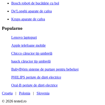
Bosch roboți de bucătărie cu bol
De'Longhi aparate de cafea
Krups aparate de cafea
Popularno
Lenovo laptopuri
Apple telefoane mobile
Chicco cărucior tip umbrelă
hauck cărucior tip umbrelă
BabyBjörn sisteme de purtare pentru bebeluși
PHILIPS periuțe de dinți electrice
Oral-B periuțe de dinți electrice
Croația
|
Polonia
|
Slovenia
© 2026 tested.ro