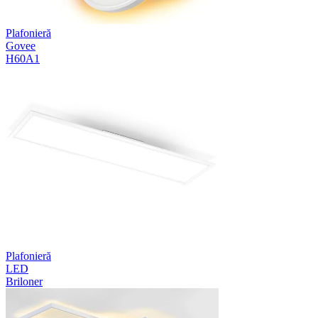
Plafonieră
Govee
H60A1
Plafonieră
LED
Briloner