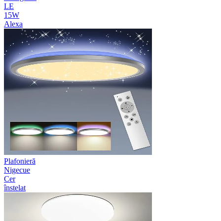
LE
15W
Alexa
Plafonieră
Nigecue
Cer
înstelat