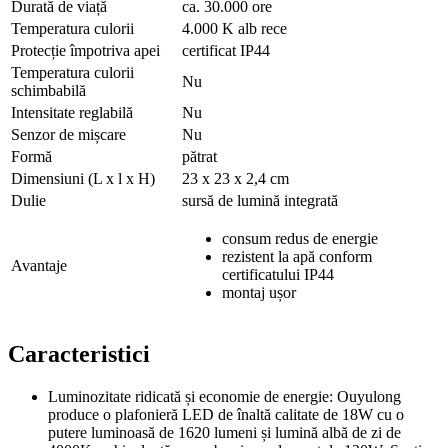
Durată de viață
ca. 30.000 ore
Temperatura culorii
4.000 K alb rece
Protecție împotriva apei
certificat IP44
Temperatura culorii
Nu
schimbabilă
Intensitate reglabilă
Nu
Senzor de mișcare
Nu
Formă
pătrat
Dimensiuni (L x l x H)
23 x 23 x 2,4 cm
Dulie
sursă de lumină integrată
consum redus de energie
rezistent la apă conform
Avantaje
certificatului IP44
montaj ușor
Caracteristici
Luminozitate ridicată și economie de energie: Ouyulong
produce o plafonieră LED de înaltă calitate de 18W cu o
putere luminoasă de 1620 lumeni și lumină albă de zi de