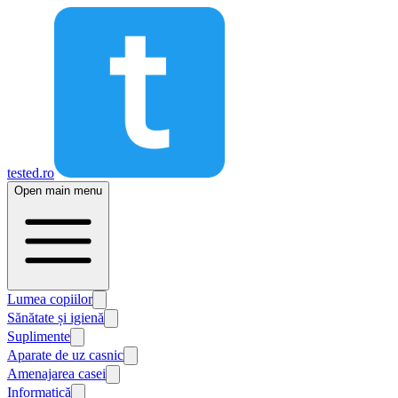
tested.ro
Open main menu
Lumea copiilor
Sănătate și igienă
Suplimente
Aparate de uz casnic
Amenajarea casei
Informatică