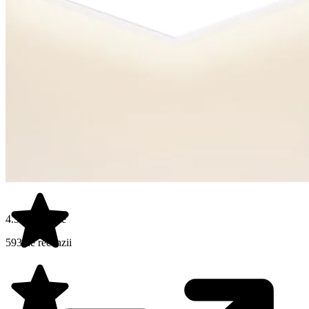
4.5 din 5 stele
593 de recenzii