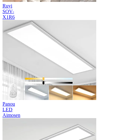
Ruyi
SOV-
X1R6
Panou
LED
Aimosen