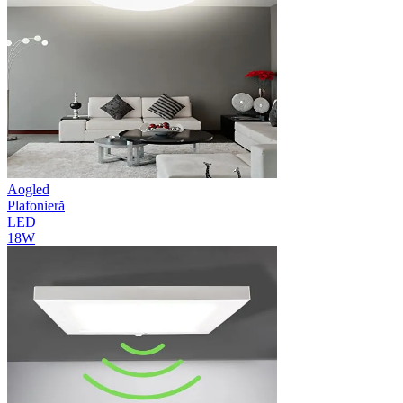
Aogled
Plafonieră
LED
18W