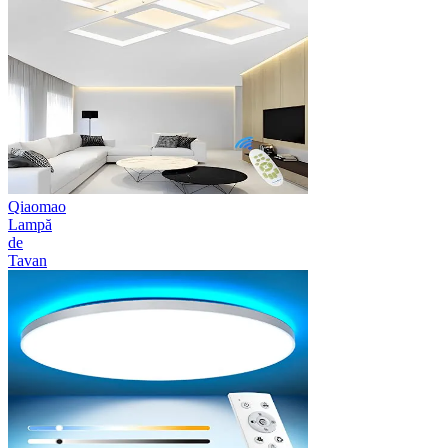
Qiaomao
Lampă
de
Tavan