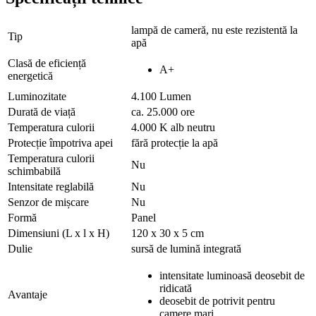
lampă de cameră, nu este rezistentă la
Tip
apă
Clasă de eficiență
A+
energetică
Luminozitate
4.100 Lumen
Durată de viață
ca. 25.000 ore
Temperatura culorii
4.000 K alb neutru
Protecție împotriva apei
fără protecție la apă
Temperatura culorii
Nu
schimbabilă
Intensitate reglabilă
Nu
Senzor de mișcare
Nu
Formă
Panel
Dimensiuni (L x l x H)
120 x 30 x 5 cm
Dulie
sursă de lumină integrată
intensitate luminoasă deosebit de
ridicată
Avantaje
deosebit de potrivit pentru
camere mari