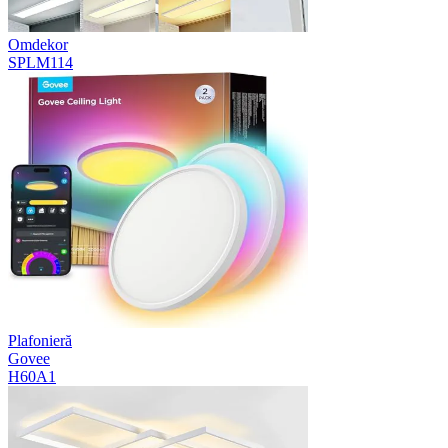
Omdekor
SPLM114
Plafonieră
Govee
H60A1