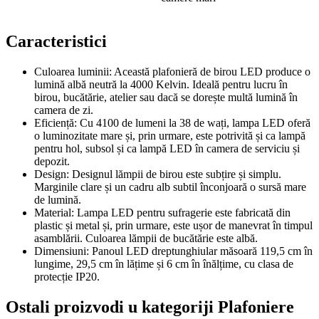
Caracteristici
Culoarea luminii: Această plafonieră de birou LED produce o
lumină albă neutră la 4000 Kelvin. Ideală pentru lucru în
birou, bucătărie, atelier sau dacă se dorește multă lumină în
camera de zi.
Eficiență: Cu 4100 de lumeni la 38 de wați, lampa LED oferă
o luminozitate mare și, prin urmare, este potrivită și ca lampă
pentru hol, subsol și ca lampă LED în camera de serviciu și
depozit.
Design: Designul lămpii de birou este subțire și simplu.
Marginile clare și un cadru alb subtil înconjoară o sursă mare
de lumină.
Material: Lampa LED pentru sufragerie este fabricată din
plastic și metal și, prin urmare, este ușor de manevrat în timpul
asamblării. Culoarea lămpii de bucătărie este albă.
Dimensiuni: Panoul LED dreptunghiular măsoară 119,5 cm în
lungime, 29,5 cm în lățime și 6 cm în înălțime, cu clasa de
protecție IP20.
Ostali proizvodi u kategoriji Plafoniere