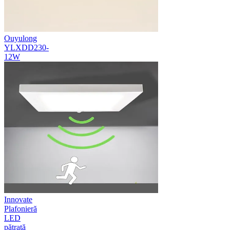
Ouyulong
YLXDD230-
12W
Innovate
Plafonieră
LED
pătrată