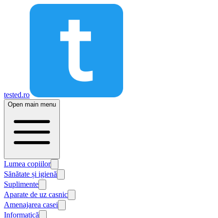
tested.ro
Open main menu
Lumea copiilor
Sănătate și igienă
Suplimente
Aparate de uz casnic
Amenajarea casei
Informatică