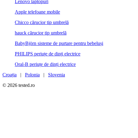
Lenovo laptopuri
Apple telefoane mobile
Chicco cărucior tip umbrelă
hauck cărucior tip umbrelă
BabyBjörn sisteme de purtare pentru bebeluși
PHILIPS periuțe de dinți electrice
Oral-B periuțe de dinți electrice
Croația
|
Polonia
|
Slovenia
© 2026 tested.ro