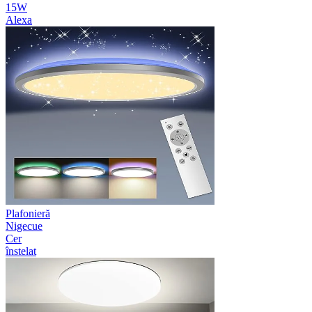
15W
Alexa
Plafonieră
Nigecue
Cer
înstelat