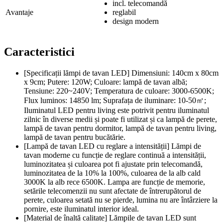
incl. telecomandă
Avantaje
reglabil
design modern
Caracteristici
[Specificații lămpi de tavan LED] Dimensiuni: 140cm x 80cm
x 9cm; Putere: 120W; Culoare: lampă de tavan albă;
Tensiune: 220~240V; Temperatura de culoare: 3000-6500K;
Flux luminos: 14850 lm; Suprafața de iluminare: 10-50㎡;
Iluminatul LED pentru living este potrivit pentru iluminatul
zilnic în diverse medii și poate fi utilizat și ca lampă de perete,
lampă de tavan pentru dormitor, lampă de tavan pentru living,
lampă de tavan pentru bucătărie.
[Lampă de tavan LED cu reglare a intensității] Lămpi de
tavan moderne cu funcție de reglare continuă a intensității,
luminozitatea și culoarea pot fi ajustate prin telecomandă,
luminozitatea de la 10% la 100%, culoarea de la alb cald
3000K la alb rece 6500K. Lampa are funcție de memorie,
setările telecomenzii nu sunt afectate de întrerupătorul de
perete, culoarea setată nu se pierde, lumina nu are întârziere la
pornire, este iluminatul interior ideal.
[Material de înaltă calitate] Lămpile de tavan LED sunt