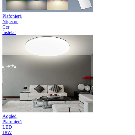
Plafonieră
Nigecue
Cer
înstelat
Aogled
Plafonieră
LED
18W