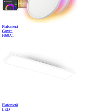
Plafonieră
Govee
H60A1
Plafonieră
LED