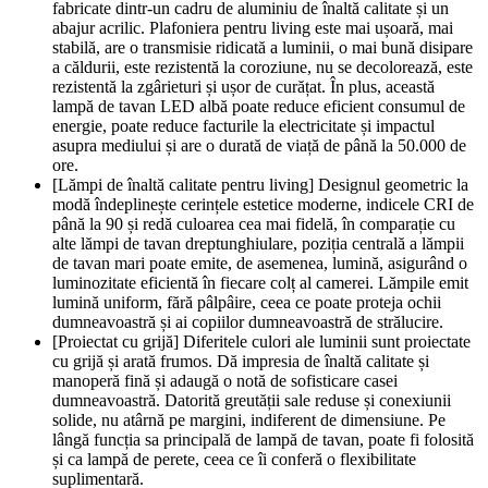
fabricate dintr-un cadru de aluminiu de înaltă calitate și un
abajur acrilic. Plafoniera pentru living este mai ușoară, mai
stabilă, are o transmisie ridicată a luminii, o mai bună disipare
a căldurii, este rezistentă la coroziune, nu se decolorează, este
rezistentă la zgârieturi și ușor de curățat. În plus, această
lampă de tavan LED albă poate reduce eficient consumul de
energie, poate reduce facturile la electricitate și impactul
asupra mediului și are o durată de viață de până la 50.000 de
ore.
[Lămpi de înaltă calitate pentru living] Designul geometric la
modă îndeplinește cerințele estetice moderne, indicele CRI de
până la 90 și redă culoarea cea mai fidelă, în comparație cu
alte lămpi de tavan dreptunghiulare, poziția centrală a lămpii
de tavan mari poate emite, de asemenea, lumină, asigurând o
luminozitate eficientă în fiecare colț al camerei. Lămpile emit
lumină uniform, fără pâlpâire, ceea ce poate proteja ochii
dumneavoastră și ai copiilor dumneavoastră de strălucire.
[Proiectat cu grijă] Diferitele culori ale luminii sunt proiectate
cu grijă și arată frumos. Dă impresia de înaltă calitate și
manoperă fină și adaugă o notă de sofisticare casei
dumneavoastră. Datorită greutății sale reduse și conexiunii
solide, nu atârnă pe margini, indiferent de dimensiune. Pe
lângă funcția sa principală de lampă de tavan, poate fi folosită
și ca lampă de perete, ceea ce îi conferă o flexibilitate
suplimentară.