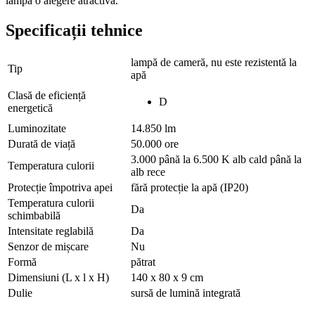
lampă o alegere atractivă.
Specificații tehnice
lampă de cameră, nu este rezistentă la
Tip
apă
Clasă de eficiență
D
energetică
Luminozitate
14.850 lm
Durată de viață
50.000 ore
3.000 până la 6.500 K alb cald până la
Temperatura culorii
alb rece
Protecție împotriva apei
fără protecție la apă (IP20)
Temperatura culorii
Da
schimbabilă
Intensitate reglabilă
Da
Senzor de mișcare
Nu
Formă
pătrat
Dimensiuni (L x l x H)
140 x 80 x 9 cm
Dulie
sursă de lumină integrată