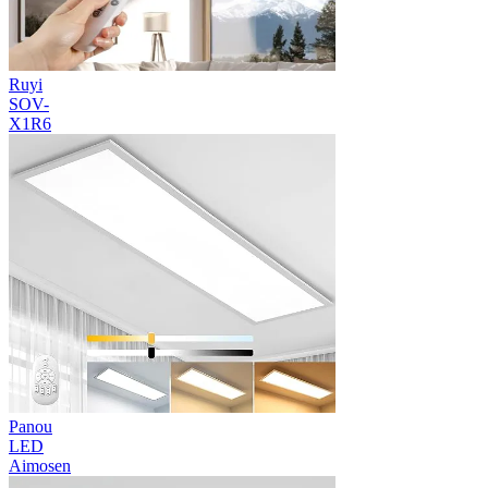
Ruyi
SOV-
X1R6
Panou
LED
Aimosen