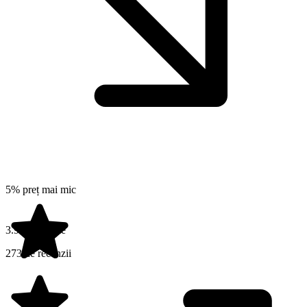
5% preț mai mic
3.9 din 5 stele
273 de recenzii