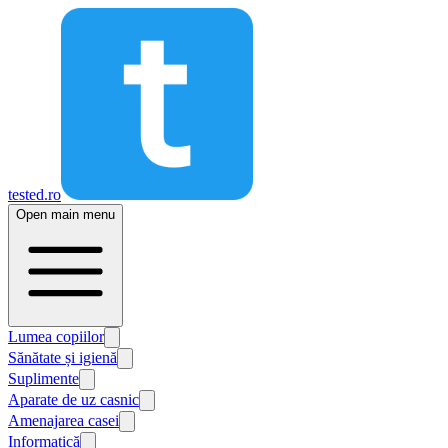
tested.ro
Open main menu
Lumea copiilor
Sănătate și igienă
Suplimente
Aparate de uz casnic
Amenajarea casei
Informatică