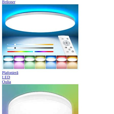
Briloner
Plafonieră
LED
Oulia