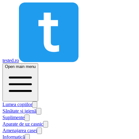
tested.ro
Open main menu
Lumea copiilor
Sănătate și igienă
Suplimente
Aparate de uz casnic
Amenajarea casei
Informatică