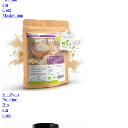
din
Orez
Maskelmän
Vita2you
Proteine
Bio
din
Orez