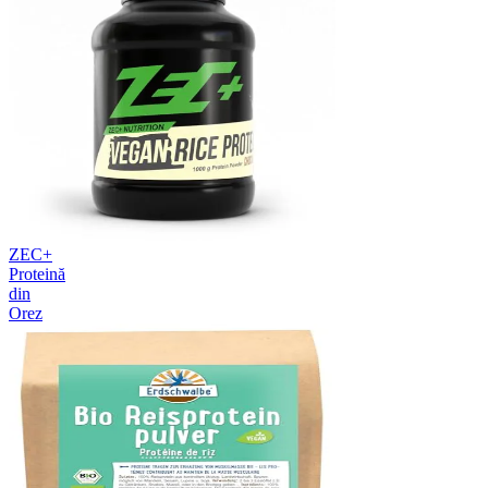
ZEC+
Proteină
din
Orez