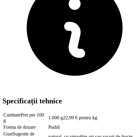
Specificații tehnice
CantitatePret per 100
1.000 g22,99 € pentru kg
g
Forma de dozare
Pudră
GustSugestie de
natural, cu smoothie-uri sau sucuri de fructe