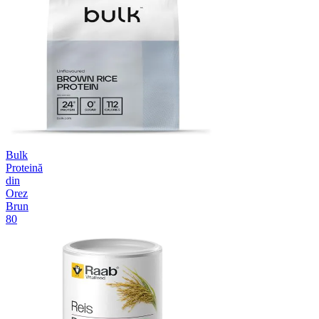
Bulk
Proteină
din
Orez
Brun
80