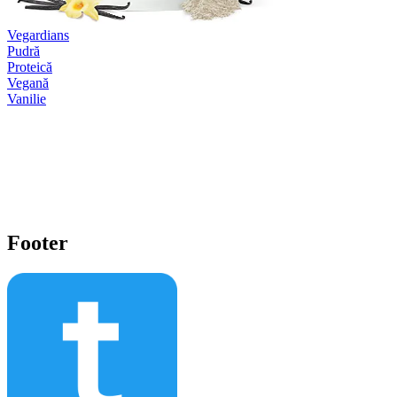
Vegardians
Pudră
Proteică
Vegană
Vanilie
Footer