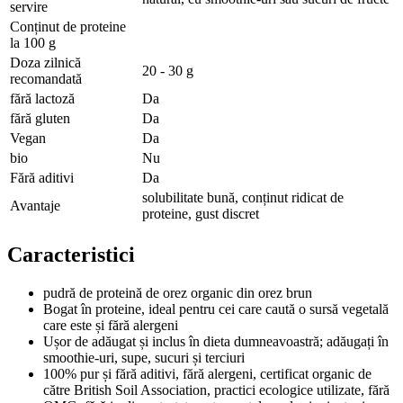
servire
Conținut de proteine
la 100 g
Doza zilnică
20 - 30 g
recomandată
fără lactoză
Da
fără gluten
Da
Vegan
Da
bio
Nu
Fără aditivi
Da
solubilitate bună, conținut ridicat de
Avantaje
proteine, gust discret
Caracteristici
pudră de proteină de orez organic din orez brun
Bogat în proteine, ideal pentru cei care caută o sursă vegetală
care este și fără alergeni
Ușor de adăugat și inclus în dieta dumneavoastră; adăugați în
smoothie-uri, supe, sucuri și terciuri
100% pur și fără aditivi, fără alergeni, certificat organic de
către British Soil Association, practici ecologice utilizate, fără