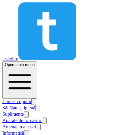
tested.ro
Open main menu
Lumea copiilor
Sănătate și igienă
Suplimente
Aparate de uz casnic
Amenajarea casei
Informatică