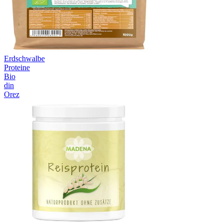
Erdschwalbe
Proteine
Bio
din
Orez