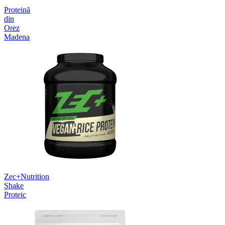
Proteină
din
Orez
Madena
Zec+Nutrition
Shake
Proteic