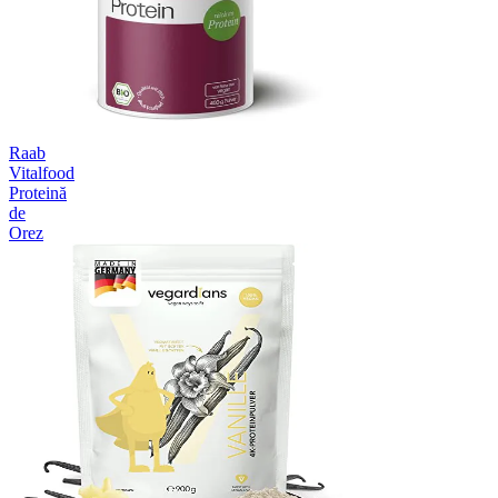
Raab
Vitalfood
Proteină
de
Orez