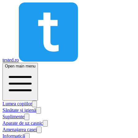
tested.ro
Open main menu
Lumea copiilor
Sănătate și igienă
Suplimente
Aparate de uz casnic
Amenajarea casei
Informatică