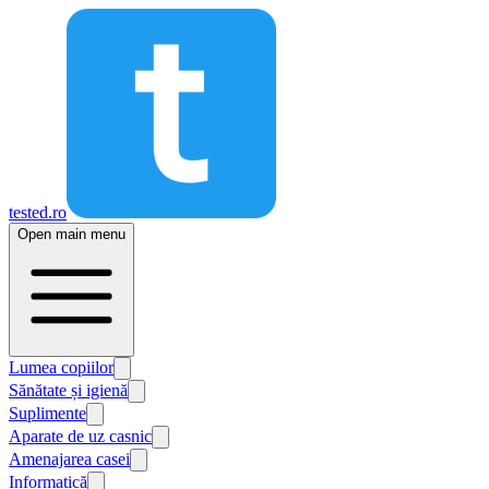
tested.ro
Open main menu
Lumea copiilor
Sănătate și igienă
Suplimente
Aparate de uz casnic
Amenajarea casei
Informatică