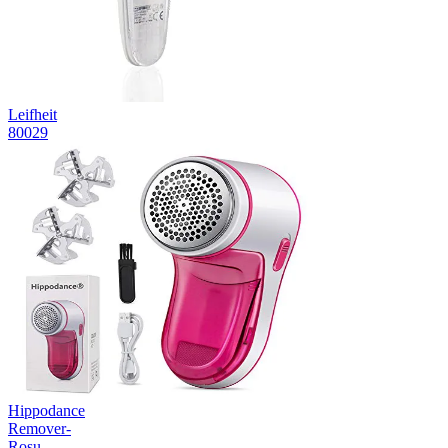
Leifheit
80029
Hippodance
Remover-
Roșu