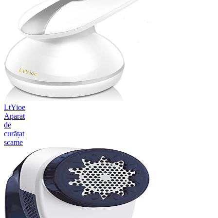
LtYioe
Aparat
de
curățat
scame