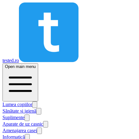
tested.ro
Open main menu
Lumea copiilor
Sănătate și igienă
Suplimente
Aparate de uz casnic
Amenajarea casei
Informatică