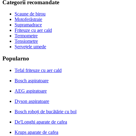
Categorii recomandate
Scaune de birou
Motoferăstraie
Supramadrace
Friteuze cu aer cald
Termometre
Tensiometre
Șervețele umede
Popularno
Tefal friteuze cu aer cald
Bosch aspiratoare
AEG aspiratoare
Dyson aspiratoare
Bosch roboți de bucătărie cu bol
De'Longhi aparate de cafea
Krups aparate de cafea