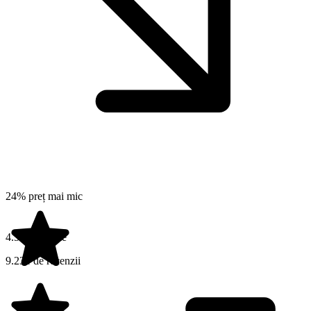
24% preț mai mic
4.5 din 5 stele
9.231 de recenzii