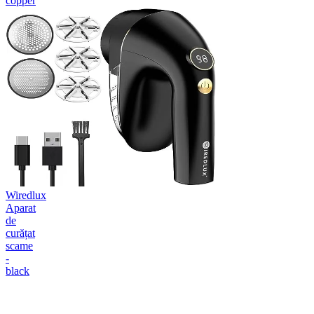
copper
Wiredlux
Aparat
de
curățat
scame
-
black