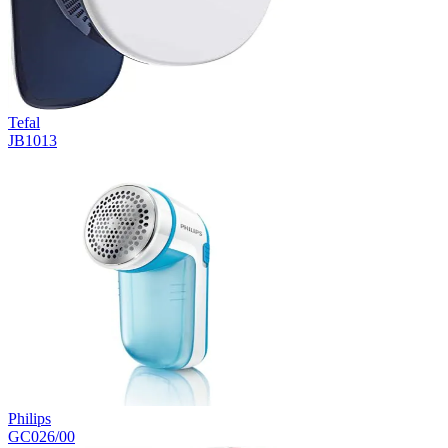
Tefal
JB1013
Philips
GC026/00