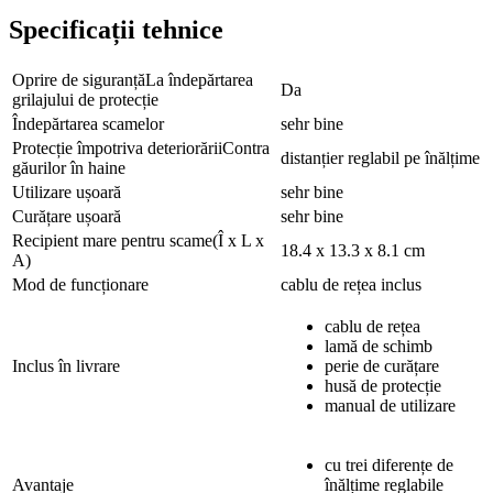
Specificații tehnice
Oprire de siguranțăLa îndepărtarea
Da
grilajului de protecție
Îndepărtarea scamelor
sehr bine
Protecție împotriva deteriorăriiContra
distanțier reglabil pe înălțime
găurilor în haine
Utilizare ușoară
sehr bine
Curățare ușoară
sehr bine
Recipient mare pentru scame(Î x L x
18.4 x 13.3 x 8.1 cm
A)
Mod de funcționare
cablu de rețea inclus
cablu de rețea
lamă de schimb
Inclus în livrare
perie de curățare
husă de protecție
manual de utilizare
cu trei diferențe de
Avantaje
înălțime reglabile