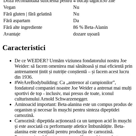
Doza recomandată suficientă pentru
4 bucăți täglich30 zile
Vegan
Nu
Fără gluten | fără gelatină
Nu
Fără aspartam
Da
Fără alte ingrediente
86 % Beta-Alanin
Avantaje
dozare ușoară
Caracteristici
De ce WEIDER? Urmăm viziunea fondatorului nostru Joe
Weider: să facem omenirea mai sănătoasă și mai eficientă prin
antrenament țintit și nutriție conștientă – și facem acest lucru
din 1936.
#WeAreBodybuilding: Ca „antrenor al campionilor”,
fondatorul companiei noastre Joe Weider a antrenat mai mulți
sportivi de top - inclusiv, mai presus de toate, iconul
culturismului Arnold Schwarzenegger.
Aminoacid important: Beta-alanina este un compus produs de
organism și necesar în mușchi pentru sinteza dipeptidei
carnozină.
Carnozină: dipeptida acționează ca un tampon acid în mușchi
și este asociată cu performanțe atletice îmbunătățite. Beta-
alanina este esențială pentru producția de carnozină.