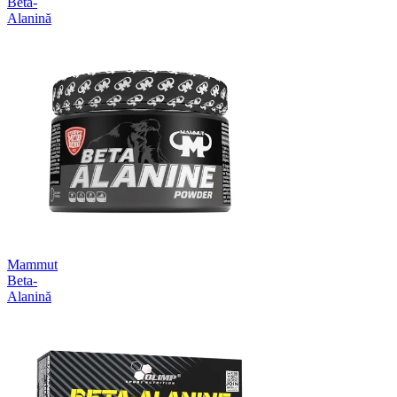
Beta-
Alanină
Mammut
Beta-
Alanină