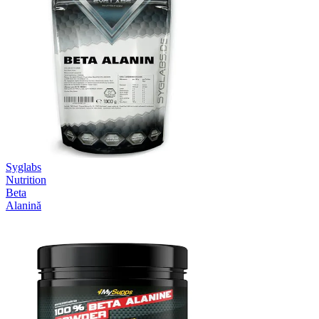
Syglabs
Nutrition
Beta
Alanină