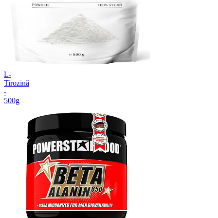
L-
Tirozină
-
500g