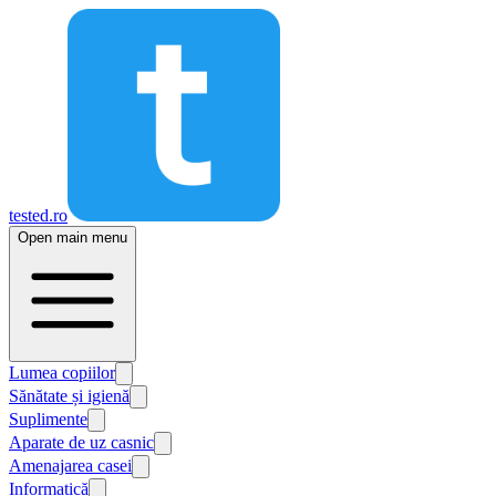
tested.ro
Open main menu
Lumea copiilor
Sănătate și igienă
Suplimente
Aparate de uz casnic
Amenajarea casei
Informatică