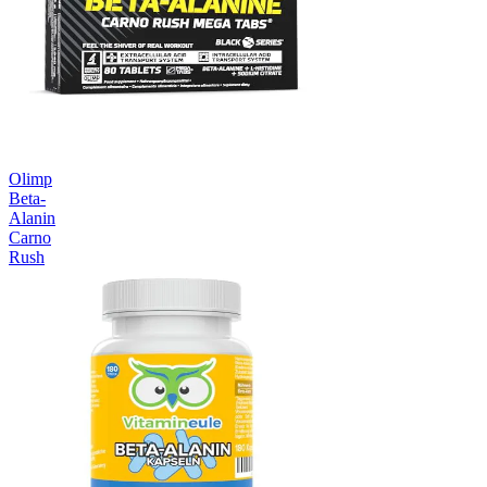
Olimp
Beta-
Alanin
Carno
Rush