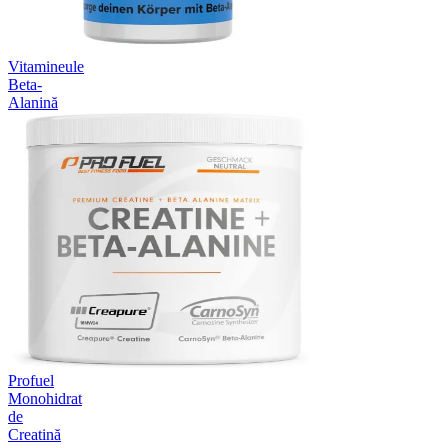
Vitamineule
Beta-
Alanină
Profuel
Monohidrat
de
Creatină