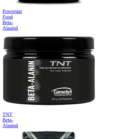
Powerstar
Food
Beta-
Alanină
TNT
Beta-
Alanină