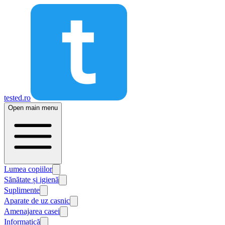
tested.ro
Open main menu
Lumea copiilor
Sănătate și igienă
Suplimente
Aparate de uz casnic
Amenajarea casei
Informatică