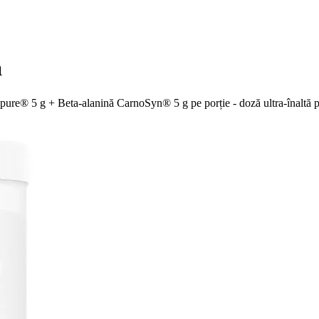
ă
re® 5 g + Beta-alanină CarnoSyn® 5 g pe porție - doză ultra-înaltă pen