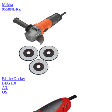
Makita
9558NBRZ
Black+Decker
BEG110
A3-
QS