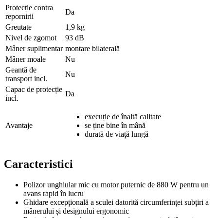
Protecție contra
Da
repornirii
Greutate
1,9 kg
Nivel de zgomot
93 dB
Mâner suplimentar
montare bilaterală
Mâner moale
Nu
Geantă de
Nu
transport incl.
Capac de protecție
Da
incl.
execuție de înaltă calitate
Avantaje
se ține bine în mână
durată de viață lungă
Caracteristici
Polizor unghiular mic cu motor puternic de 880 W pentru un
avans rapid în lucru
Ghidare excepțională a sculei datorită circumferinței subțiri a
mânerului și designului ergonomic