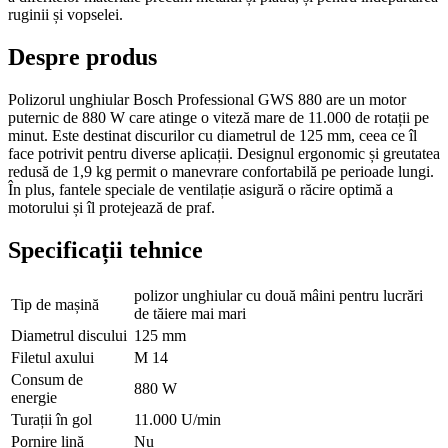
ruginii și vopselei.
Despre produs
Polizorul unghiular Bosch Professional GWS 880 are un motor
puternic de 880 W care atinge o viteză mare de 11.000 de rotații pe
minut. Este destinat discurilor cu diametrul de 125 mm, ceea ce îl
face potrivit pentru diverse aplicații. Designul ergonomic și greutatea
redusă de 1,9 kg permit o manevrare confortabilă pe perioade lungi.
În plus, fantele speciale de ventilație asigură o răcire optimă a
motorului și îl protejează de praf.
Specificații tehnice
polizor unghiular cu două mâini pentru lucrări
Tip de mașină
de tăiere mai mari
Diametrul discului
125 mm
Filetul axului
M 14
Consum de
880 W
energie
Turații în gol
11.000 U/min
Pornire lină
Nu