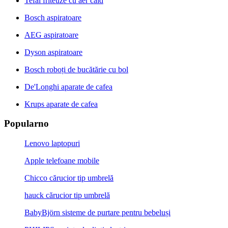
Tefal friteuze cu aer cald
Bosch aspiratoare
AEG aspiratoare
Dyson aspiratoare
Bosch roboți de bucătărie cu bol
De'Longhi aparate de cafea
Krups aparate de cafea
Popularno
Lenovo laptopuri
Apple telefoane mobile
Chicco cărucior tip umbrelă
hauck cărucior tip umbrelă
BabyBjörn sisteme de purtare pentru bebeluși