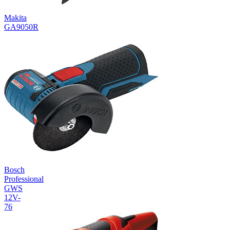
Makita
GA9050R
Bosch
Professional
GWS
12V-
76