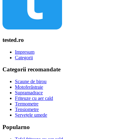
tested.ro
Impresum
Categorii
Categorii recomandate
Scaune de birou
Motoferăstraie
Supramadrace
Friteuze cu aer cald
Termometre
Tensiometre
Șervețele umede
Popularno