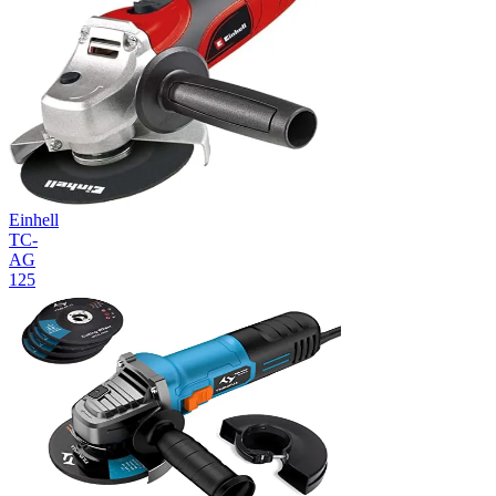
Einhell
TC-
AG
125