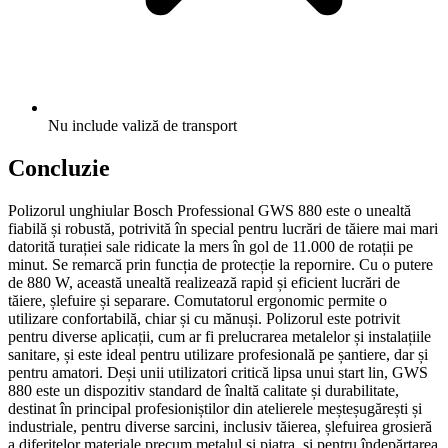
Nu include valiză de transport
Concluzie
Polizorul unghiular Bosch Professional GWS 880 este o unealtă
fiabilă și robustă, potrivită în special pentru lucrări de tăiere mai mari
datorită turației sale ridicate la mers în gol de 11.000 de rotații pe
minut. Se remarcă prin funcția de protecție la repornire. Cu o putere
de 880 W, această unealtă realizează rapid și eficient lucrări de
tăiere, șlefuire și separare. Comutatorul ergonomic permite o
utilizare confortabilă, chiar și cu mănuși. Polizorul este potrivit
pentru diverse aplicații, cum ar fi prelucrarea metalelor și instalațiile
sanitare, și este ideal pentru utilizare profesională pe șantiere, dar și
pentru amatori. Deși unii utilizatori critică lipsa unui start lin, GWS
880 este un dispozitiv standard de înaltă calitate și durabilitate,
destinat în principal profesioniștilor din atelierele meșteșugărești și
industriale, pentru diverse sarcini, inclusiv tăierea, șlefuirea grosieră
a diferitelor materiale precum metalul și piatra, și pentru îndepărtarea