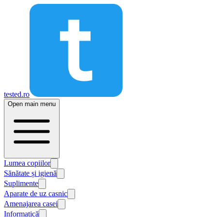
tested.ro
Open main menu
Lumea copiilor
Sănătate și igienă
Suplimente
Aparate de uz casnic
Amenajarea casei
Informatică