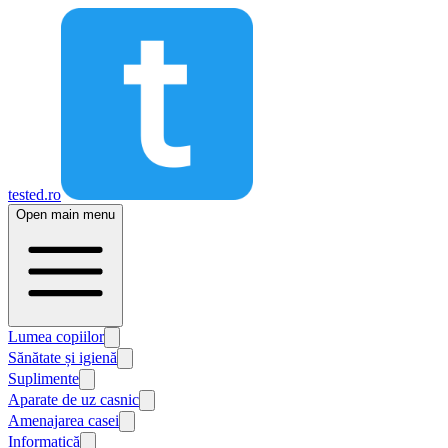
tested.ro
Open main menu
Lumea copiilor
Sănătate și igienă
Suplimente
Aparate de uz casnic
Amenajarea casei
Informatică