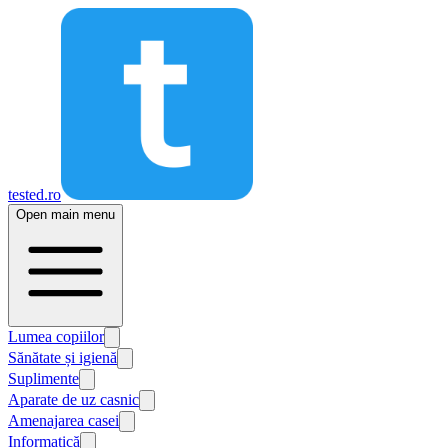
tested.ro
Open main menu
Lumea copiilor
Sănătate și igienă
Suplimente
Aparate de uz casnic
Amenajarea casei
Informatică