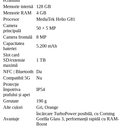
ecranului
Memorie internă
128 GB
Memorie RAM
4 GB
Procesor
MediaTek Helio G81
Camera
50 + 5 MP
principală
Camera frontală
8 MP
Capacitatea
5.200 mAh
bateriei
Slot card
SD/extensie
1 TB
maximă
NFC | Bluetooth
Da
Compatibil 5G
Nu
Protecție
împotriva
IP54
prafului și apei
Greutate
190 g
Alte culori
Gri, Orange
încărcare TurboPower posibilă, cu Corning
Avantaje
Gorilla Glass 3, performanță rapidă cu RAM-
Boost