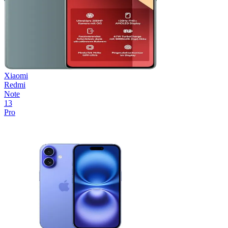
Xiaomi
Redmi
Note
13
Pro