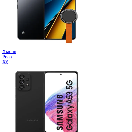
Xiaomi
Poco
X6