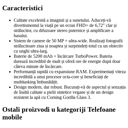
Caracteristici
Calitate excelentă a imaginii și a sunetului. Aduceți-vă
divertismentul la viață pe un ecran FHD+ de 6,72" clar și
strălucitor, cu difuzoare stereo puternice și amplificare a
basului.
Sistem de camere de 50 MP + ultra-wide. Realizați fotografii
strălucitoare ziua și noaptea și surprindeți totul cu un obiectiv
cu unghi ultra-larg.
Baterie de 5200 mAh + încărcare TurboPower. Bateria
durează incredibil de mult și oferă ore de energie după doar
câteva minute de încărcare.
Performanță rapidă cu expansiune RAM. Experimentați viteza
incredibilă a unui procesor octa-core și beneficiați de
multitasking îmbunătățit.
Design modern, dar robust. Bucurați-vă de aspectul și senzația
de înaltă calitate a pielii sintetice vegane și de un design
rezistent la apă cu Corning Gorilla Glass 3.
Ostali proizvodi u kategoriji Telefoane
mobile