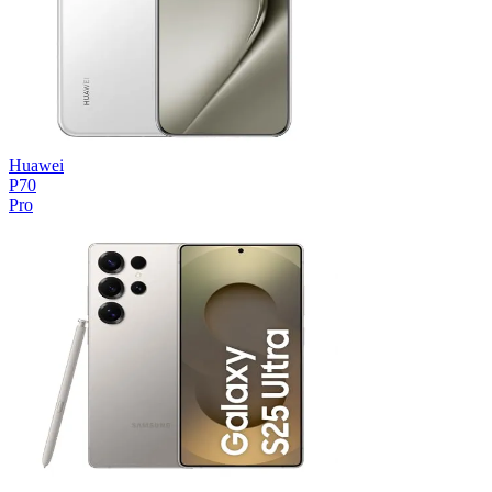
Huawei
P70
Pro