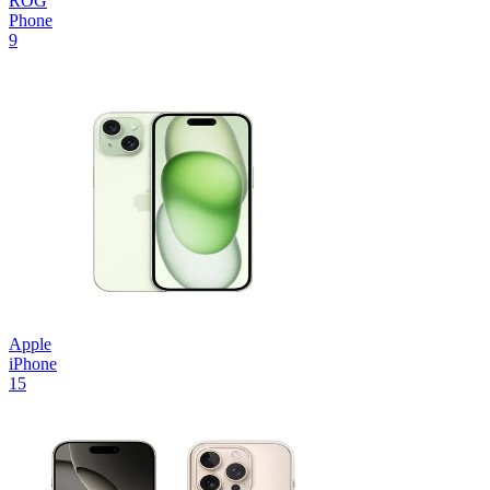
ROG
Phone
9
Apple
iPhone
15