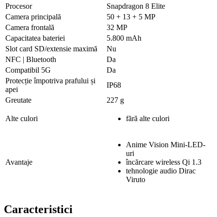
Procesor
Snapdragon 8 Elite
Camera principală
50 + 13 + 5 MP
Camera frontală
32 MP
Capacitatea bateriei
5.800 mAh
Slot card SD/extensie maximă
Nu
NFC | Bluetooth
Da
Compatibil 5G
Da
Protecție împotriva prafului și
IP68
apei
Greutate
227 g
Alte culori
fără alte culori
Anime Vision Mini-LED-
uri
Avantaje
încărcare wireless Qi 1.3
tehnologie audio Dirac
Viruto
Caracteristici