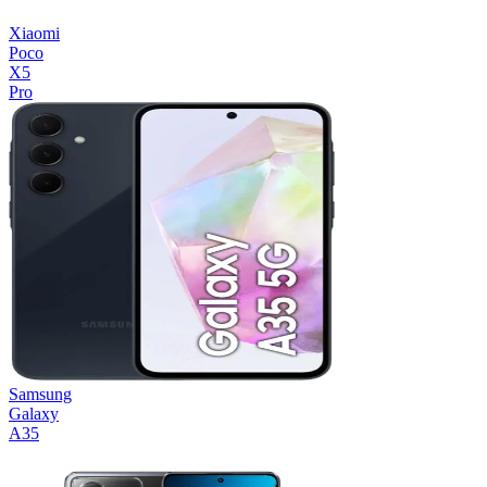
Xiaomi
Poco
X5
Pro
Samsung
Galaxy
A35