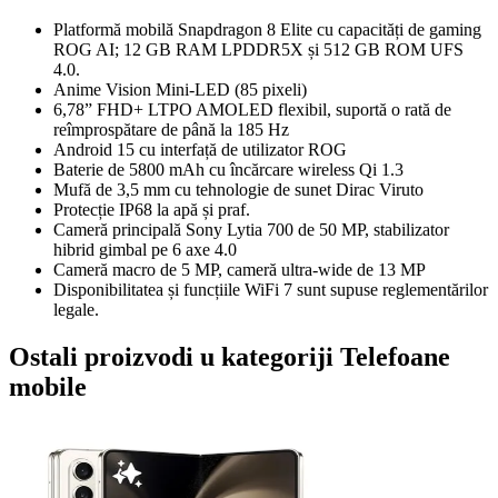
Platformă mobilă Snapdragon 8 Elite cu capacități de gaming
ROG AI; 12 GB RAM LPDDR5X și 512 GB ROM UFS
4.0.
Anime Vision Mini-LED (85 pixeli)
6,78” FHD+ LTPO AMOLED flexibil, suportă o rată de
reîmprospătare de până la 185 Hz
Android 15 cu interfață de utilizator ROG
Baterie de 5800 mAh cu încărcare wireless Qi 1.3
Mufă de 3,5 mm cu tehnologie de sunet Dirac Viruto
Protecție IP68 la apă și praf.
Cameră principală Sony Lytia 700 de 50 MP, stabilizator
hibrid gimbal pe 6 axe 4.0
Cameră macro de 5 MP, cameră ultra-wide de 13 MP
Disponibilitatea și funcțiile WiFi 7 sunt supuse reglementărilor
legale.
Ostali proizvodi u kategoriji Telefoane
mobile