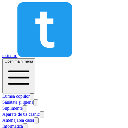
tested.ro
Open main menu
Lumea copiilor
Sănătate și igienă
Suplimente
Aparate de uz casnic
Amenajarea casei
Informatică