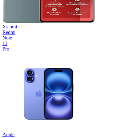
Xiaomi
Redmi
Note
13
Pro
Apple