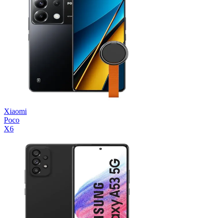
Xiaomi
Poco
X6