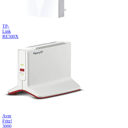
TP-
Link
RE500X
Avm
Fritz!
3000