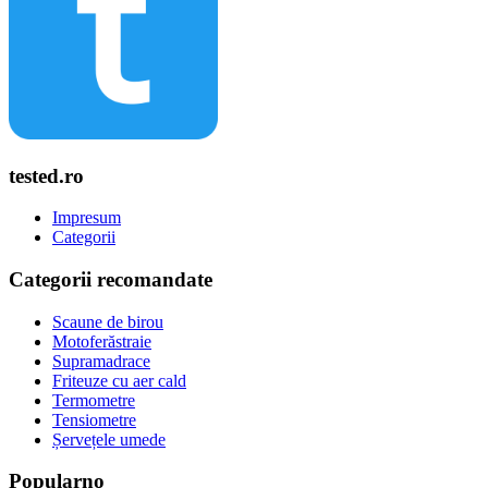
tested.ro
Impresum
Categorii
Categorii recomandate
Scaune de birou
Motoferăstraie
Supramadrace
Friteuze cu aer cald
Termometre
Tensiometre
Șervețele umede
Popularno