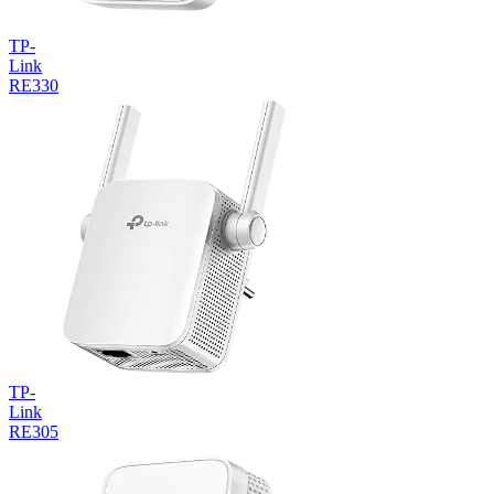
TP-
Link
RE330
TP-
Link
RE305