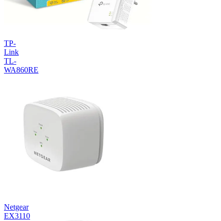
TP-
Link
TL-
WA860RE
Netgear
EX3110