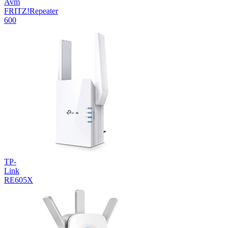
Avm
FRITZ!Repeater
600
TP-
Link
RE605X