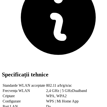
Specificații tehnice
Standarde WLAN acceptate
802.11 a/b/g/n/ac
Frecvența WLAN
2,4 GHz | 5 GHzDualband
Criptare
WPA, WPA2
Configurare
WPS | Mi Home App
Port LAN
Da