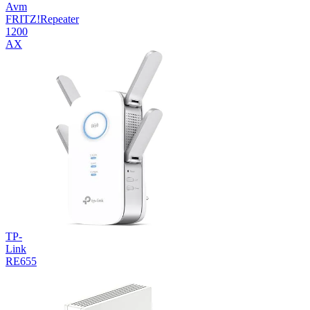
Avm
FRITZ!Repeater
1200
AX
TP-
Link
RE655