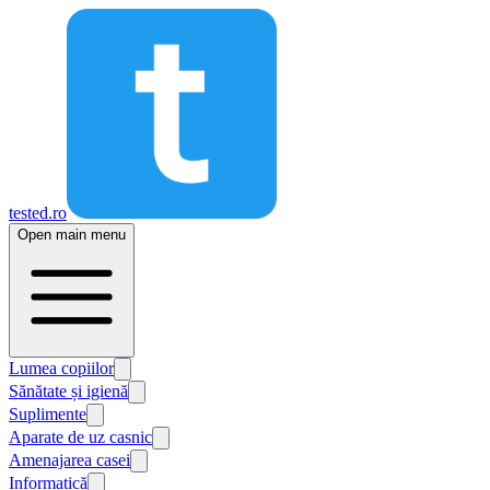
tested.ro
Open main menu
Lumea copiilor
Sănătate și igienă
Suplimente
Aparate de uz casnic
Amenajarea casei
Informatică