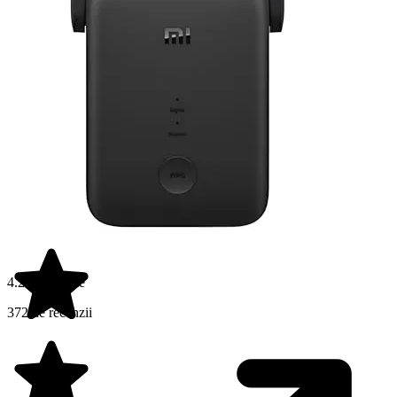
4.2 din 5 stele
372 de recenzii