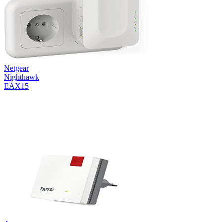
Netgear
Nighthawk
EAX15