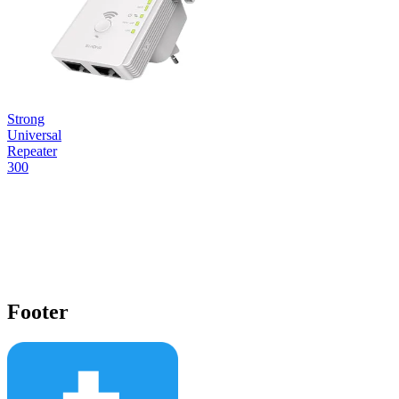
Strong
Universal
Repeater
300
Footer