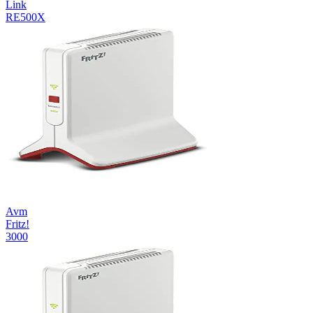
Link
RE500X
Avm
Fritz!
3000