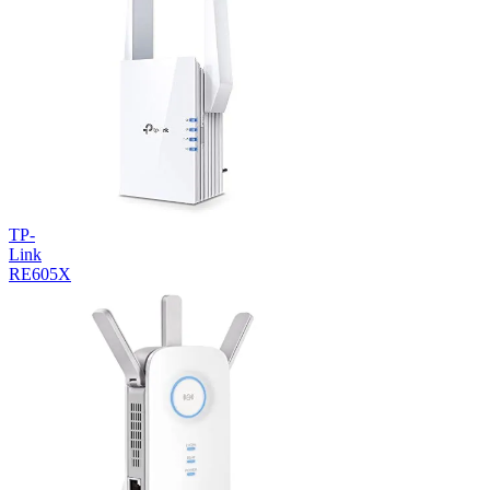
TP-
Link
RE605X