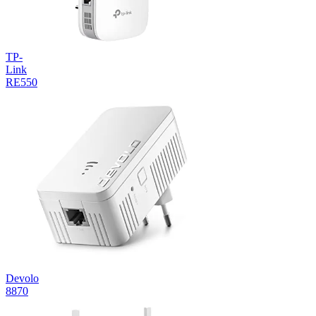
TP-
Link
RE550
Devolo
8870