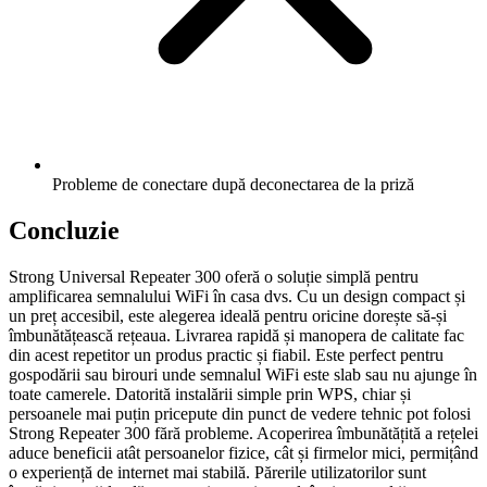
Probleme de conectare după deconectarea de la priză
Concluzie
Strong Universal Repeater 300 oferă o soluție simplă pentru
amplificarea semnalului WiFi în casa dvs. Cu un design compact și
un preț accesibil, este alegerea ideală pentru oricine dorește să-și
îmbunătățească rețeaua. Livrarea rapidă și manopera de calitate fac
din acest repetitor un produs practic și fiabil. Este perfect pentru
gospodării sau birouri unde semnalul WiFi este slab sau nu ajunge în
toate camerele. Datorită instalării simple prin WPS, chiar și
persoanele mai puțin pricepute din punct de vedere tehnic pot folosi
Strong Repeater 300 fără probleme. Acoperirea îmbunătățită a rețelei
aduce beneficii atât persoanelor fizice, cât și firmelor mici, permițând
o experiență de internet mai stabilă. Părerile utilizatorilor sunt