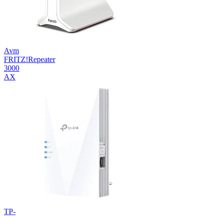
Avm
FRITZ!Repeater
3000
AX
TP-