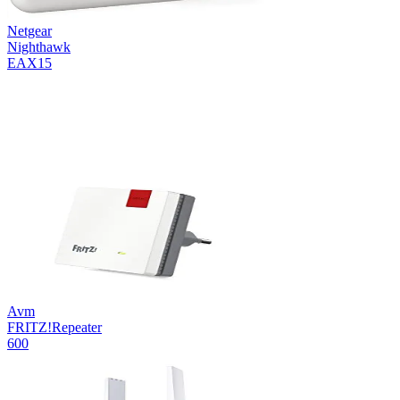
Netgear
Nighthawk
EAX15
Avm
FRITZ!Repeater
600