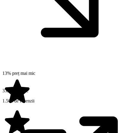
13% preț mai mic
3.6 din 5 stele
1.503 de recenzii