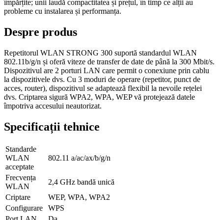
împărțite; unii laudă compactitatea și prețul, în timp ce alții au
probleme cu instalarea și performanța.
Despre produs
Repetitorul WLAN STRONG 300 suportă standardul WLAN
802.11b/g/n și oferă viteze de transfer de date de până la 300 Mbit/s.
Dispozitivul are 2 porturi LAN care permit o conexiune prin cablu
la dispozitivele dvs. Cu 3 moduri de operare (repetitor, punct de
acces, router), dispozitivul se adaptează flexibil la nevoile rețelei
dvs. Criptarea sigură WPA2, WPA, WEP vă protejează datele
împotriva accesului neautorizat.
Specificații tehnice
Standarde
WLAN
802.11 a/ac/ax/b/g/n
acceptate
Frecvența
2,4 GHz bandă unică
WLAN
Criptare
WEP, WPA, WPA2
Configurare
WPS
Port LAN
Da