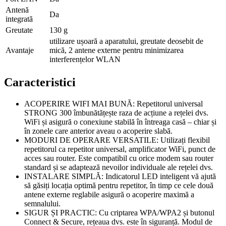
Antenă
Da
integrată
Greutate
130 g
utilizare ușoară a aparatului, greutate deosebit de
Avantaje
mică, 2 antene externe pentru minimizarea
interferențelor WLAN
Caracteristici
ACOPERIRE WIFI MAI BUNĂ: Repetitorul universal
STRONG 300 îmbunătățește raza de acțiune a rețelei dvs.
WiFi și asigură o conexiune stabilă în întreaga casă – chiar și
în zonele care anterior aveau o acoperire slabă.
MODURI DE OPERARE VERSATILE: Utilizați flexibil
repetitorul ca repetitor universal, amplificator WiFi, punct de
acces sau router. Este compatibil cu orice modem sau router
standard și se adaptează nevoilor individuale ale rețelei dvs.
INSTALARE SIMPLĂ: Indicatorul LED inteligent vă ajută
să găsiți locația optimă pentru repetitor, în timp ce cele două
antene externe reglabile asigură o acoperire maximă a
semnalului.
SIGUR ȘI PRACTIC: Cu criptarea WPA/WPA2 și butonul
Connect & Secure, rețeaua dvs. este în siguranță. Modul de