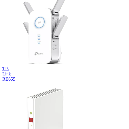
TP-
Link
RE655