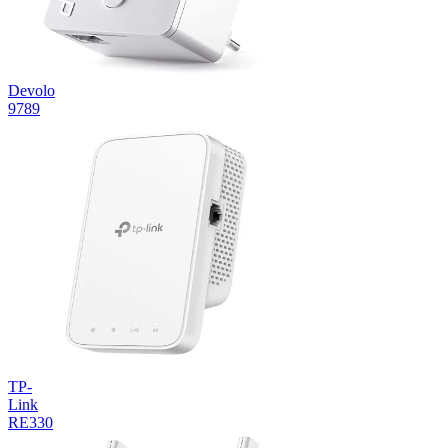
Devolo
9789
TP-
Link
RE330