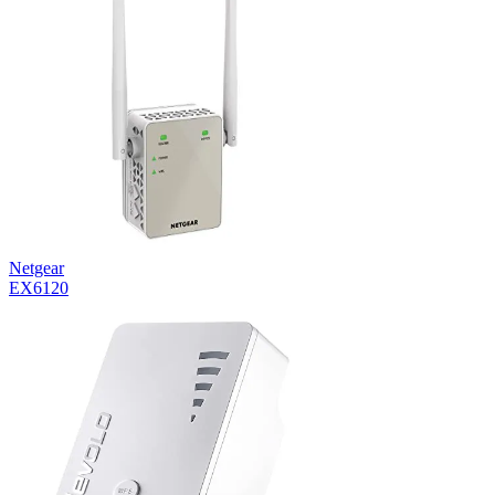
Netgear
EX6120