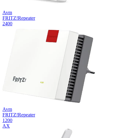
Avm
FRITZ!Repeater
2400
Avm
FRITZ!Repeater
1200
AX