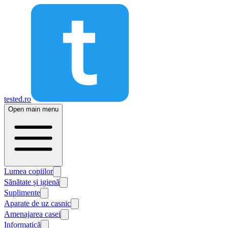
tested.ro
Open main menu
Lumea copiilor
Sănătate și igienă
Suplimente
Aparate de uz casnic
Amenajarea casei
Informatică