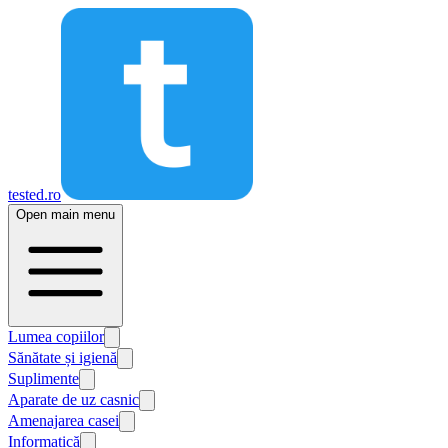
tested.ro
Open main menu
Lumea copiilor
Sănătate și igienă
Suplimente
Aparate de uz casnic
Amenajarea casei
Informatică