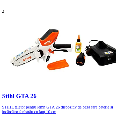
2
Stihl GTA 26
STIHL tăietor pentru lemn GTA 26 dispozitiv de bază fără baterie și
încărcător ferăstrău cu lanț 10 cm