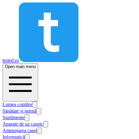
tested.ro
Open main menu
Lumea copiilor
Sănătate și igienă
Suplimente
Aparate de uz casnic
Amenajarea casei
Informatică