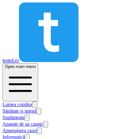
tested.ro
Open main menu
Lumea copiilor
Sănătate și igienă
Suplimente
Aparate de uz casnic
Amenajarea casei
Informatică