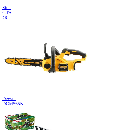
Stihl
GTA
26
Dewalt
DCM565N