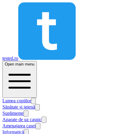
tested.ro
Open main menu
Lumea copiilor
Sănătate și igienă
Suplimente
Aparate de uz casnic
Amenajarea casei
Informatică