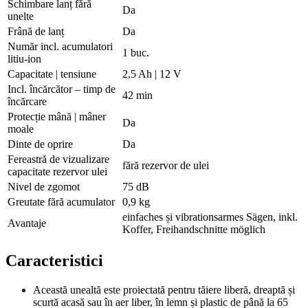
Schimbare lanț fără
Da
unelte
Frână de lanț
Da
Număr incl. acumulatori
1 buc.
litiu-ion
Capacitate | tensiune
2,5 Ah | 12 V
Incl. încărcător – timp de
42 min
încărcare
Protecție mână | mâner
Da
moale
Dinte de oprire
Da
Fereastră de vizualizare
fără rezervor de ulei
capacitate rezervor ulei
Nivel de zgomot
75 dB
Greutate fără acumulator
0,9 kg
einfaches și vibrationsarmes Sägen, inkl.
Avantaje
Koffer, Freihandschnitte möglich
Caracteristici
Această unealtă este proiectată pentru tăiere liberă, dreaptă și
scurtă acasă sau în aer liber, în lemn și plastic de până la 65