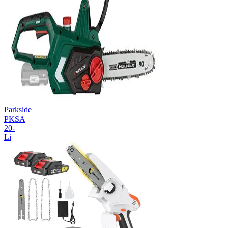
Parkside
PKSA
20-
Li