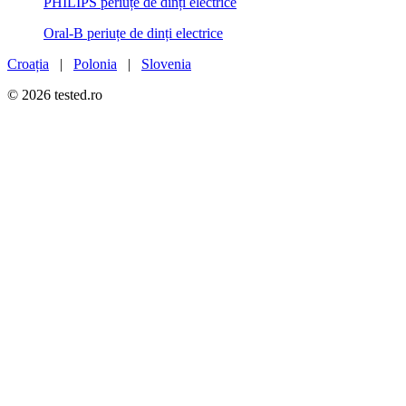
PHILIPS periuțe de dinți electrice
Oral-B periuțe de dinți electrice
Croația
|
Polonia
|
Slovenia
© 2026 tested.ro