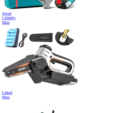
Seesii
CH600+
Mini
Litheli
Mini