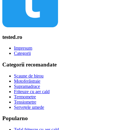
tested.ro
Impresum
Categorii
Categorii recomandate
Scaune de birou
Motoferăstraie
Supramadrace
Friteuze cu aer cald
Termometre
Tensiometre
Șervețele umede
Popularno
Tefal friteuze cu aer cald