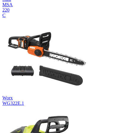
MSA
220
C
Worx
WG322E.1