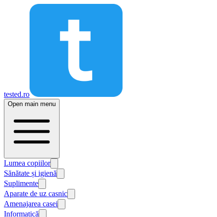
tested.ro
Open main menu
Lumea copiilor
Sănătate și igienă
Suplimente
Aparate de uz casnic
Amenajarea casei
Informatică