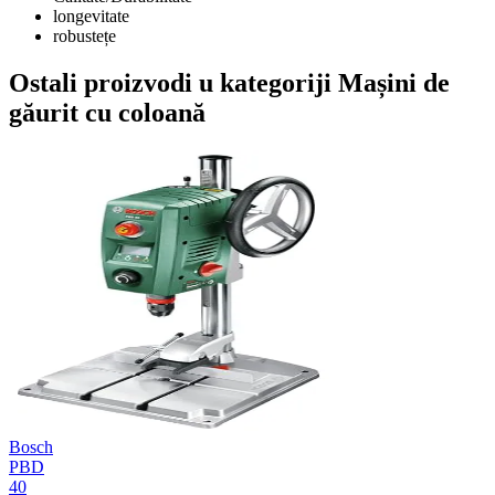
longevitate
robustețe
Ostali proizvodi u kategoriji Mașini de
găurit cu coloană
Bosch
PBD
40