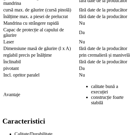
fără date de la producător
mandrina
cursă max. de găurire (cursă pinolă)
fără date de la producător
înălțime max. a piesei de prelucrat
fără date de la producător
Mandrina cu strângere rapidă
Nu
Capac de protecție al capului de
Da
găurire
Laser
Nu
Dimensiune masă de găurire (l x A)
fără date de la producător
reglabil precis pe înălțime
prin cremalieră și manivelă
înclinabil
fără date de la producător
pivotant
Da
Incl. opritor paralel
Nu
calitate bună a
execuției
Avantaje
construcție foarte
stabilă
Caracteristici
Calitate/Durabilitate