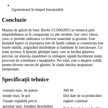
Zgomotoasă în timpul funcționării
Concluzie
Mașina de găurit de banc Ryobi 5133002855 se remarcă prin
adaptabilitatea sa în comparație cu alte modele. Are cinci viteze,
ceea ce permite utilizarea cu diverse materiale și grosimi. Este
lăudabil faptul că manopera este de înaltă calitate și construcția este
foarte stabilă, asigurând durabilitate și fiabilitate în funcționare. Cu
toate acestea, îi lipsește ghidajul laser, care ar facilita găurirea
precisă, iar absența mandrinei cu strângere rapidă încetinește puțin
procesul de schimbare a burghielor. Per total, este o alegere solidă
pentru diverse sarcini de găurire, în ciuda micilor neajunsuri
menționate.
Specificații tehnice
consum max. de putere
390 W
turație max. în gol
fără date de la producător
Turație reglabilă precis
reglare continuă
grosime max. burghiu deschidere