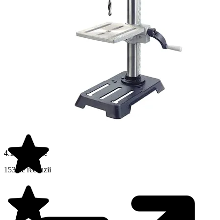
4.1 din 5 stele
153 de recenzii