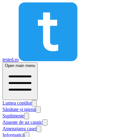
tested.ro
Open main menu
Lumea copiilor
Sănătate și igienă
Suplimente
Aparate de uz casnic
Amenajarea casei
Informatică