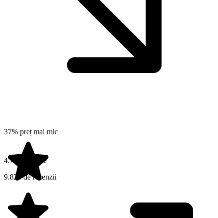
37% preț mai mic
4.7 din 5 stele
9.826 de recenzii