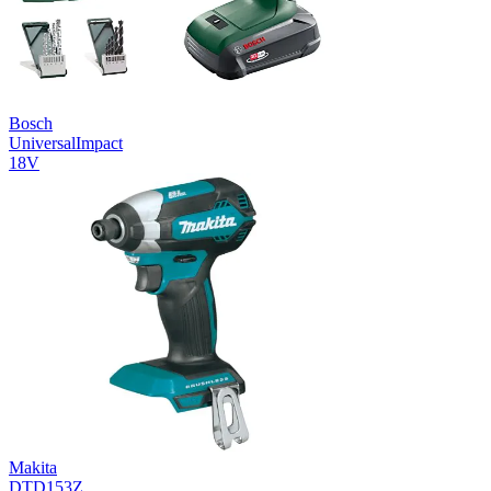
Bosch
UniversalImpact
18V
Makita
DTD153Z