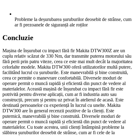
Probleme la deșurubarea șuruburilor deosebit de strânse, cum
ar fi prezoanele de siguranță ale roților
Concluzie
Mașina de înșurubat cu impact fără fir Makita DTW300Z are un
cuplu relativ scăzut de 330 Nm, dar transmite puterea motorului său
fără perii prin patru viteze, ceea ce este mai mult decât la majoritatea
celorlalte modele. Makita DTW300 oferă utilizatorilor multă putere,
facilitând lucrul cu șuruburile. Este manevrabilă și bine construită,
ceea ce permite o manevrare confortabilă. Diversele moduri de
operare permit o muncă rapidă și eficientă din punct de vedere al
materialelor. Această mașină de înșurubat cu impact fără fir este
potrivită pentru diverse aplicații, cum ar fi industria auto sau
construcții, precum și pentru uz privat în atelierul de acasă. Este
destinată persoanelor cu experiență în lucrul cu unelte. Makita
DTW300 are în general recenzii pozitive de la clienți. Este
puternică, manevrabilă și bine construită. Diversele moduri de
operare permit o muncă rapidă și eficientă din punct de vedere al
materialelor. Cu toate acestea, unii clienți întâmpină probleme la
slăbirea șuruburilor deosebit de strânse, cum ar fi cele de la