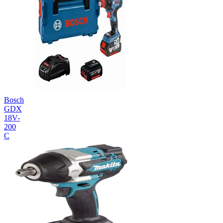
Bosch
GDX
18V-
200
C