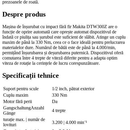
prezoanele de roată.
Despre produs
Mașina de înșurubat cu impact fără fir Makita DTW300Z are o
funcție de oprire automată care oprește automat dispozitivul de
îndată ce piulița sau șurubul este suficient de slăbit. Atinge un cuplu
maxim de până la 330 Nm, ceea ce o face ideală pentru prelucrarea
materialelor dure. Numărul de bătăi este de până la 4.000/min,
permițând înșurubarea și deșurubarea puternică. Dispozitivul oferă
comutarea între 4 trepte de viteză diferite pentru a adapta optim
viteza de rotație la cerințele de lucru corespunzătoare.
Specificații tehnice
Suport pentru scule
1/2 inch, pătrat exterior
Cuplu maxim
330 Nm
Motor fără perii
Da
GangschaltungAnzahl
4 trepte
Gänge
turație max. | număr de
3.200 | 4.000 min⁻¹
lovituri