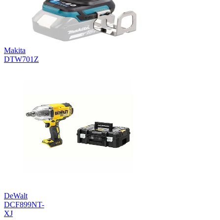
Makita
DTW701Z
DeWalt
DCF899NT-
XJ