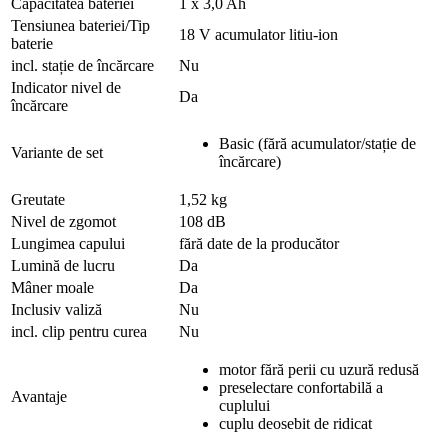
Capacitatea bateriei
1 x 3,0 Ah
Tensiunea bateriei/Tip
18 V acumulator litiu-ion
baterie
incl. stație de încărcare
Nu
Indicator nivel de
Da
încărcare
Basic (fără acumulator/stație de
Variante de set
încărcare)
Greutate
1,52 kg
Nivel de zgomot
108 dB
Lungimea capului
fără date de la producător
Lumină de lucru
Da
Mâner moale
Da
Inclusiv valiză
Nu
incl. clip pentru curea
Nu
motor fără perii cu uzură redusă
preselectare confortabilă a
Avantaje
cuplului
cuplu deosebit de ridicat