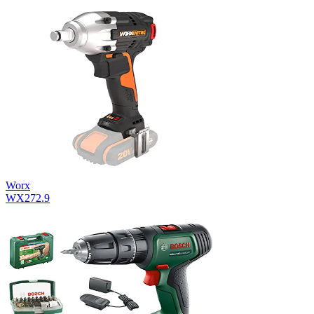
Worx
WX272.9