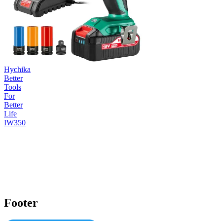
Hychika
Better
Tools
For
Better
Life
IW350
Footer