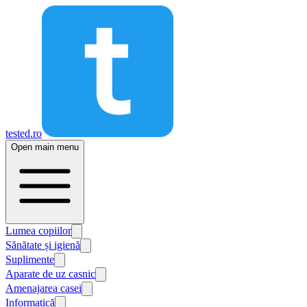
tested.ro
Open main menu
Lumea copiilor
Sănătate și igienă
Suplimente
Aparate de uz casnic
Amenajarea casei
Informatică