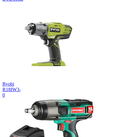
Ryobi
R18IW3-
0