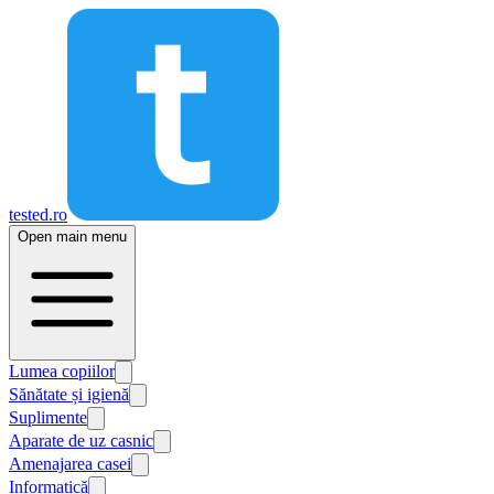
tested.ro
Open main menu
Lumea copiilor
Sănătate și igienă
Suplimente
Aparate de uz casnic
Amenajarea casei
Informatică