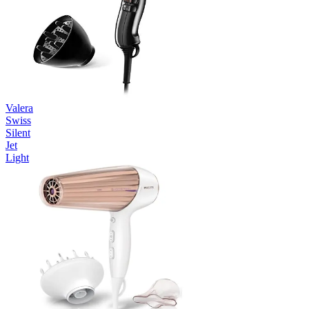
Valera
Swiss
Silent
Jet
Light