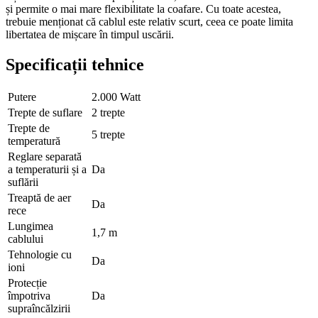
și permite o mai mare flexibilitate la coafare. Cu toate acestea,
trebuie menționat că cablul este relativ scurt, ceea ce poate limita
libertatea de mișcare în timpul uscării.
Specificații tehnice
Putere
2.000 Watt
Trepte de suflare
2 trepte
Trepte de
5 trepte
temperatură
Reglare separată
a temperaturii și a
Da
suflării
Treaptă de aer
Da
rece
Lungimea
1,7 m
cablului
Tehnologie cu
Da
ioni
Protecție
împotriva
Da
supraîncălzirii