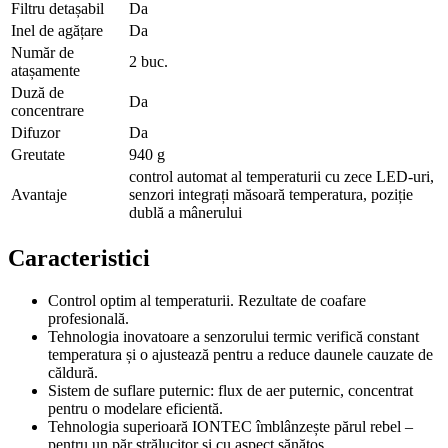
Filtru detașabil
Da
Inel de agățare
Da
Număr de
2 buc.
atașamente
Duză de
Da
concentrare
Difuzor
Da
Greutate
940 g
control automat al temperaturii cu zece LED-uri,
Avantaje
senzori integrați măsoară temperatura, poziție
dublă a mânerului
Caracteristici
Control optim al temperaturii. Rezultate de coafare
profesională.
Tehnologia inovatoare a senzorului termic verifică constant
temperatura și o ajustează pentru a reduce daunele cauzate de
căldură.
Sistem de suflare puternic: flux de aer puternic, concentrat
pentru o modelare eficientă.
Tehnologia superioară IONTEC îmblânzește părul rebel –
pentru un păr strălucitor și cu aspect sănătos.