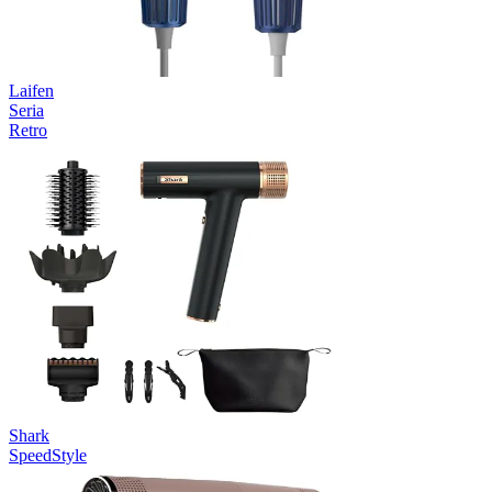
Laifen
Seria
Retro
Shark
SpeedStyle