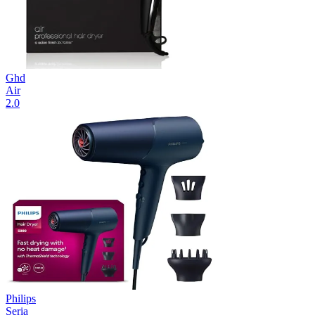
Ghd
Air
2.0
Philips
Seria