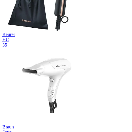
Beurer
HC
35
Braun