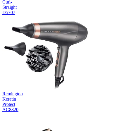
Curl-
Straight
D5707
Remington
Keratin
Protect
AC8820