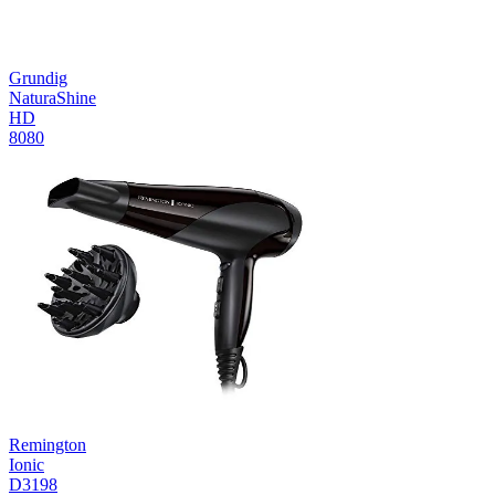
Grundig
NaturaShine
HD
8080
Remington
Ionic
D3198