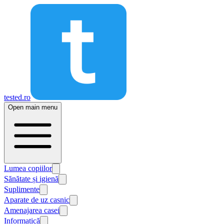
tested.ro
Open main menu
Lumea copiilor
Sănătate și igienă
Suplimente
Aparate de uz casnic
Amenajarea casei
Informatică