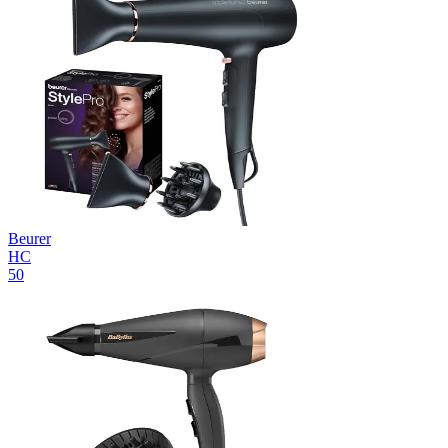
Beurer
HC
50