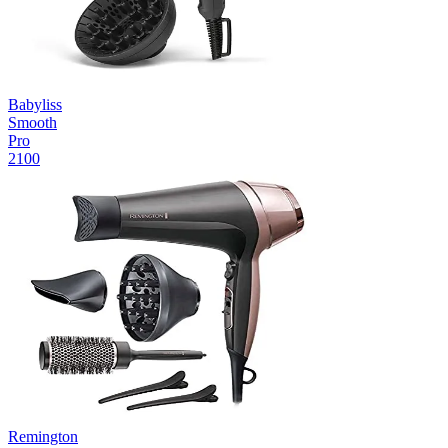
Babyliss
Smooth
Pro
2100
Remington