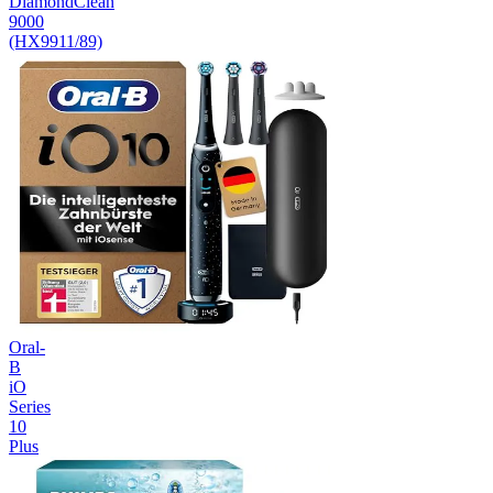
DiamondClean
9000
(HX9911/89)
Oral-
B
iO
Series
10
Plus