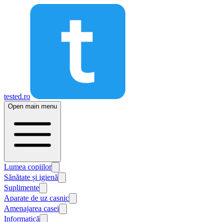
tested.ro
Open main menu
Lumea copiilor
Sănătate și igienă
Suplimente
Aparate de uz casnic
Amenajarea casei
Informatică