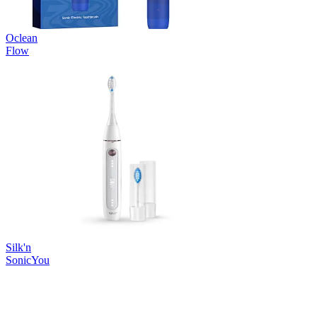
Oclean
Flow
Silk'n
SonicYou