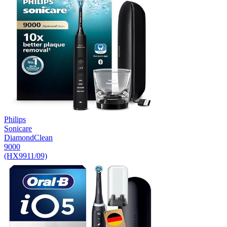
Philips
Sonicare
DiamondClean
9000
(HX9911/09)