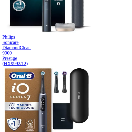
Philips
Sonicare
DiamondClean
9900
Prestige
(HX9992/12)