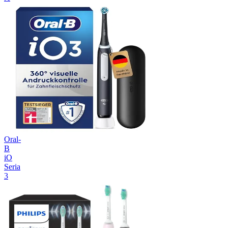
Oral-
B
iO
Seria
3