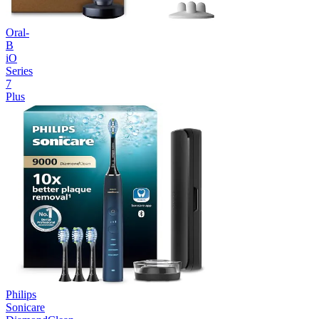
Oral-
B
iO
Series
7
Plus
Philips
Sonicare