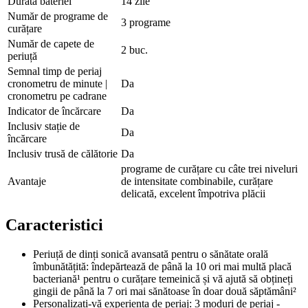
Durata bateriei
14 zile
Număr de programe de
3 programe
curățare
Număr de capete de
2 buc.
periuță
Semnal timp de periaj
cronometru de minute |
Da
cronometru pe cadrane
Indicator de încărcare
Da
Inclusiv stație de
Da
încărcare
Inclusiv trusă de călătorie
Da
programe de curățare cu câte trei niveluri
Avantaje
de intensitate combinabile, curățare
delicată, excelent împotriva plăcii
Caracteristici
Periuță de dinți sonică avansată pentru o sănătate orală
îmbunătățită: îndepărtează de până la 10 ori mai multă placă
bacteriană¹ pentru o curățare temeinică și vă ajută să obțineți
gingii de până la 7 ori mai sănătoase în doar două săptămâni²
Personalizați-vă experiența de periaj: 3 moduri de periaj -