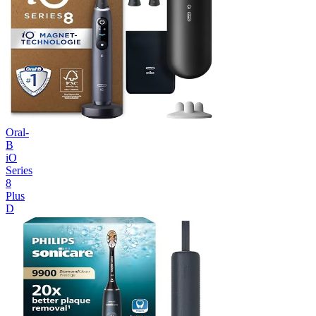
Oral-
B
iO
Series
8
Plus
D