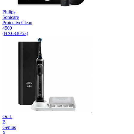
Philips
Sonicare
ProtectiveClean
4500
(HX6830/53)
Oral-
B
Genius
X