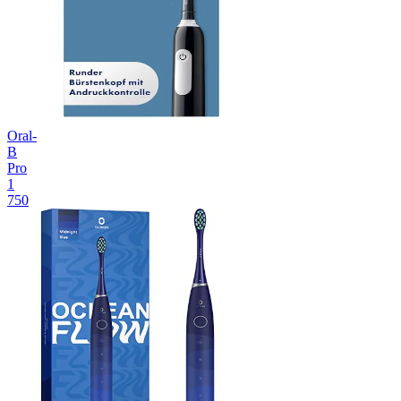
Oral-
B
Pro
1
750