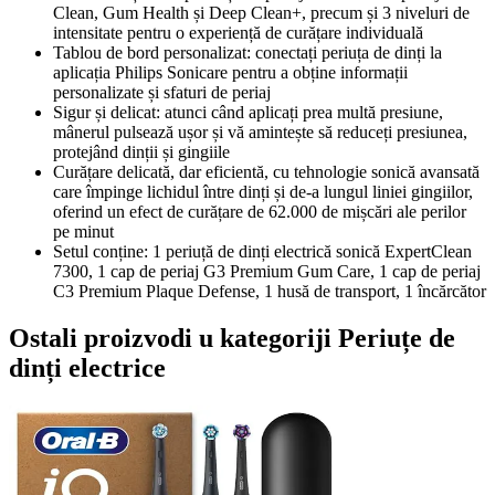
Clean, Gum Health și Deep Clean+, precum și 3 niveluri de
intensitate pentru o experiență de curățare individuală
Tablou de bord personalizat: conectați periuța de dinți la
aplicația Philips Sonicare pentru a obține informații
personalizate și sfaturi de periaj
Sigur și delicat: atunci când aplicați prea multă presiune,
mânerul pulsează ușor și vă amintește să reduceți presiunea,
protejând dinții și gingiile
Curățare delicată, dar eficientă, cu tehnologie sonică avansată
care împinge lichidul între dinți și de-a lungul liniei gingiilor,
oferind un efect de curățare de 62.000 de mișcări ale perilor
pe minut
Setul conține: 1 periuță de dinți electrică sonică ExpertClean
7300, 1 cap de periaj G3 Premium Gum Care, 1 cap de periaj
C3 Premium Plaque Defense, 1 husă de transport, 1 încărcător
Ostali proizvodi u kategoriji Periuțe de
dinți electrice