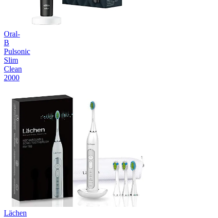
Oral-
B
Pulsonic
Slim
Clean
2000
Lächen