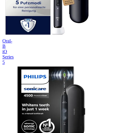
Oral-
B
iO
Series
5