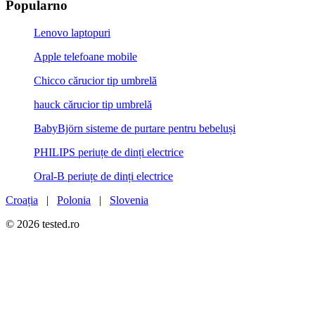
Popularno
Lenovo laptopuri
Apple telefoane mobile
Chicco cărucior tip umbrelă
hauck cărucior tip umbrelă
BabyBjörn sisteme de purtare pentru bebeluși
PHILIPS periuțe de dinți electrice
Oral-B periuțe de dinți electrice
Croația
|
Polonia
|
Slovenia
© 2026 tested.ro