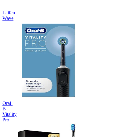
Laifen
Wave
Oral-
B
Vitality
Pro