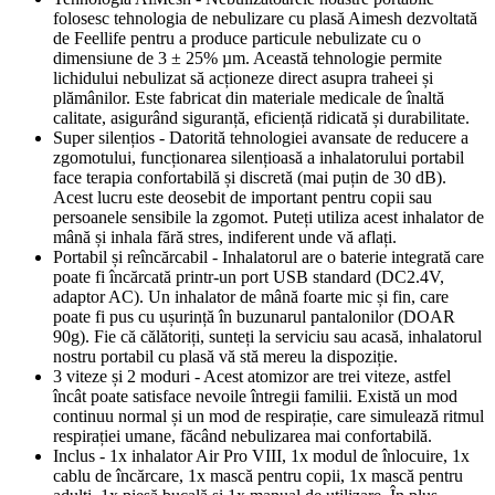
folosesc tehnologia de nebulizare cu plasă Aimesh dezvoltată
de Feellife pentru a produce particule nebulizate cu o
dimensiune de 3 ± 25% µm. Această tehnologie permite
lichidului nebulizat să acționeze direct asupra traheei și
plămânilor. Este fabricat din materiale medicale de înaltă
calitate, asigurând siguranță, eficiență ridicată și durabilitate.
Super silențios - Datorită tehnologiei avansate de reducere a
zgomotului, funcționarea silențioasă a inhalatorului portabil
face terapia confortabilă și discretă (mai puțin de 30 dB).
Acest lucru este deosebit de important pentru copii sau
persoanele sensibile la zgomot. Puteți utiliza acest inhalator de
mână și inhala fără stres, indiferent unde vă aflați.
Portabil și reîncărcabil - Inhalatorul are o baterie integrată care
poate fi încărcată printr-un port USB standard (DC2.4V,
adaptor AC). Un inhalator de mână foarte mic și fin, care
poate fi pus cu ușurință în buzunarul pantalonilor (DOAR
90g). Fie că călătoriți, sunteți la serviciu sau acasă, inhalatorul
nostru portabil cu plasă vă stă mereu la dispoziție.
3 viteze și 2 moduri - Acest atomizor are trei viteze, astfel
încât poate satisface nevoile întregii familii. Există un mod
continuu normal și un mod de respirație, care simulează ritmul
respirației umane, făcând nebulizarea mai confortabilă.
Inclus - 1x inhalator Air Pro VIII, 1x modul de înlocuire, 1x
cablu de încărcare, 1x mască pentru copii, 1x mască pentru