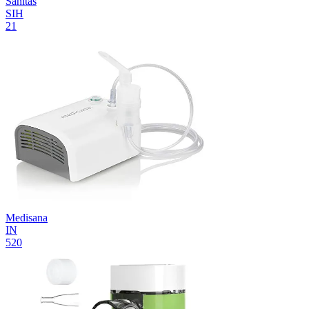
Sanitas
SIH
21
Medisana
IN
520