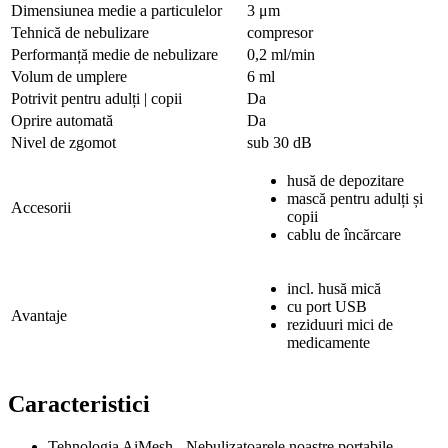
Dimensiunea medie a particulelor
3 μm
Tehnică de nebulizare
compresor
Performanță medie de nebulizare
0,2 ml/min
Volum de umplere
6 ml
Potrivit pentru adulți | copii
Da
Oprire automată
Da
Nivel de zgomot
sub 30 dB
husă de depozitare
mască pentru adulți și
Accesorii
copii
cablu de încărcare
incl. husă mică
cu port USB
Avantaje
reziduuri mici de
medicamente
Caracteristici
Tehnologia AiMesh - Nebulizatoarele noastre portabile