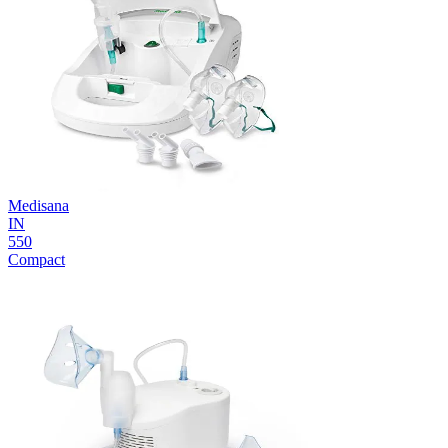
Medisana
IN
550
Compact