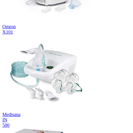
Omron
X101
Medisana
IN
500