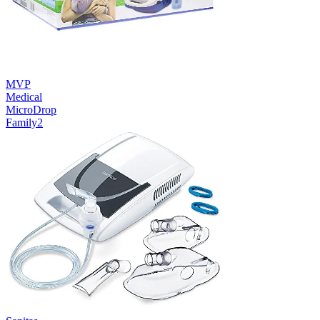
MVP
Medical
MicroDrop
Family2