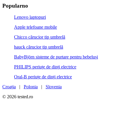
Popularno
Lenovo laptopuri
Apple telefoane mobile
Chicco cărucior tip umbrelă
hauck cărucior tip umbrelă
BabyBjörn sisteme de purtare pentru bebeluși
PHILIPS periuțe de dinți electrice
Oral-B periuțe de dinți electrice
Croația
|
Polonia
|
Slovenia
© 2026 tested.ro