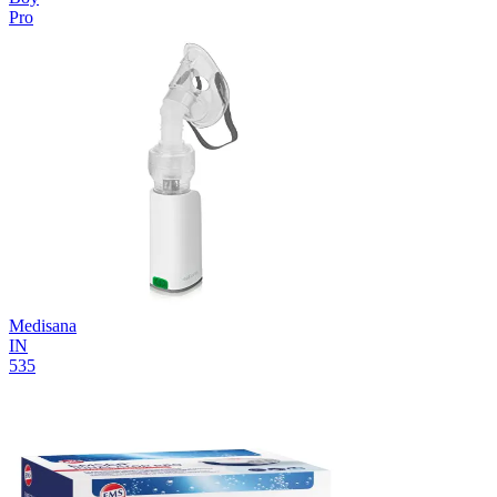
Pro
Medisana
IN
535