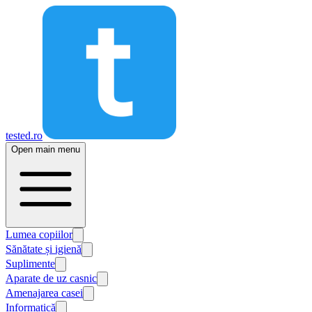
tested.ro
Open main menu
Lumea copiilor
Sănătate și igienă
Suplimente
Aparate de uz casnic
Amenajarea casei
Informatică