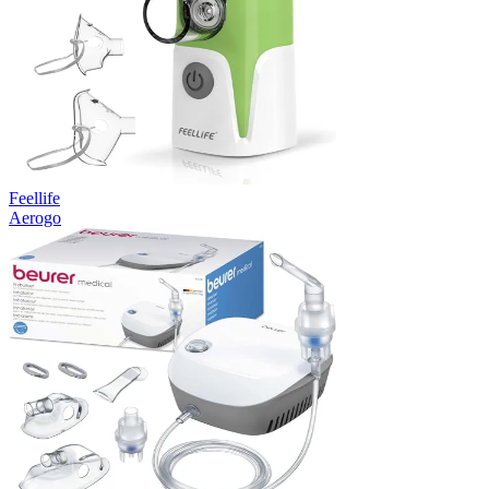
Feellife
Aerogo