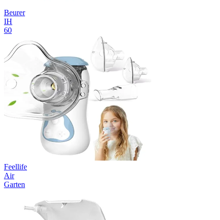
Beurer
IH
60
Feellife
Air
Garten