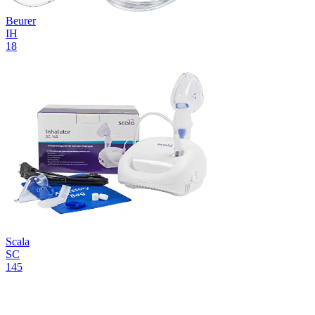
Beurer
IH
18
Scala
SC
145