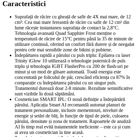
Caracteristici
Suprafață de răcire cu gheață de safir de 4X mai mare, de 12
cm²: Cea mai mare fereastră de răcire cu safir de 12 cm² din
lume răcește instantaneu suprafața de contact la 2,8°C.
Tehnologia avansată Quad Sapphire Frost menține o
temperatură de răcire de 15°C pentru până la 35 de minute de
utilizare continuă, oferind un confort fără durere și de neegalat
pentru cele mai sensibile zone de bikini și pubiene.
Îndepărtarea rapidă a părului cu puls triplu: Epilarea cu laser
Trinity iGlow 10 utilizează o tehnologie puternică de puls
triplu și tehnologia IGBT FlasherPro cu 200 de flash-uri pe
minut și un mod de glisare automată. Toată energia este
concentrată pe foliculul de păr, crescând eficiența cu 87% în
comparație cu îndepărtarea părului cu un singur puls.
Tratamentul durează doar 2-8 minute. Rezultate semnificative
sunt vizibile în două săptămâni.
Cosmetician SMART IPL: O nouă definiție a îndepărtării
părului. Aplicația Smart AI recomandă automat planuri de
tratament personalizate, inclusiv mementouri, niveluri de
energie și setări de bliț, în funcție de tipul de piele, culoarea
părului, densitate și zona de tratament. Rapoartele de analiză
AI în timp real evită tratamentele ineficiente – este ca și cum
ai avea un cosmetician la tine acasă.