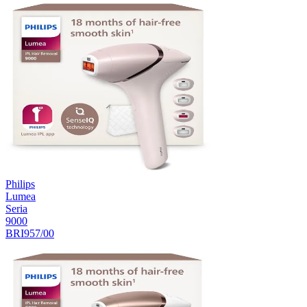
Philips
Lumea
Seria
9000
BRI957/00