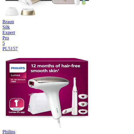
Braun
Silk
Expert
Pro
5
PL5157
Philips