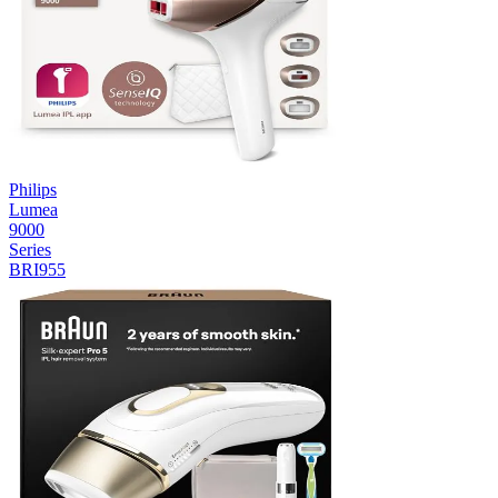
Philips
Lumea
9000
Series
BRI955