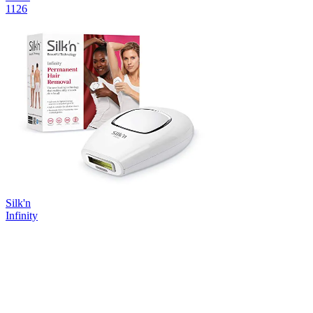
1126
Silk'n
Infinity