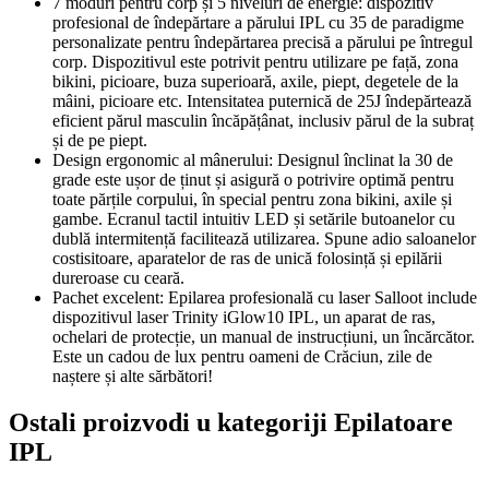
7 moduri pentru corp și 5 niveluri de energie: dispozitiv
profesional de îndepărtare a părului IPL cu 35 de paradigme
personalizate pentru îndepărtarea precisă a părului pe întregul
corp. Dispozitivul este potrivit pentru utilizare pe față, zona
bikini, picioare, buza superioară, axile, piept, degetele de la
mâini, picioare etc. Intensitatea puternică de 25J îndepărtează
eficient părul masculin încăpățânat, inclusiv părul de la subraț
și de pe piept.
Design ergonomic al mânerului: Designul înclinat la 30 de
grade este ușor de ținut și asigură o potrivire optimă pentru
toate părțile corpului, în special pentru zona bikini, axile și
gambe. Ecranul tactil intuitiv LED și setările butoanelor cu
dublă intermitență facilitează utilizarea. Spune adio saloanelor
costisitoare, aparatelor de ras de unică folosință și epilării
dureroase cu ceară.
Pachet excelent: Epilarea profesională cu laser Salloot include
dispozitivul laser Trinity iGlow10 IPL, un aparat de ras,
ochelari de protecție, un manual de instrucțiuni, un încărcător.
Este un cadou de lux pentru oameni de Crăciun, zile de
naștere și alte sărbători!
Ostali proizvodi u kategoriji Epilatoare
IPL