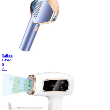
Salloot
Glow
6
A+