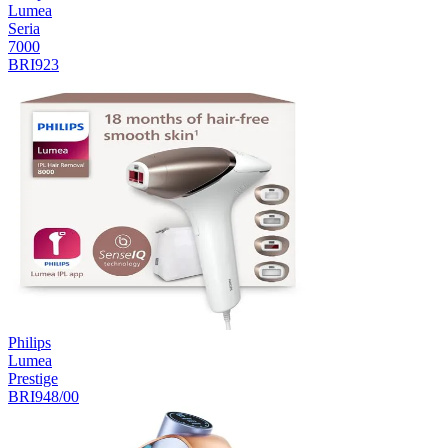
Lumea
Seria
7000
BRI923
Philips
Lumea
Prestige
BRI948/00