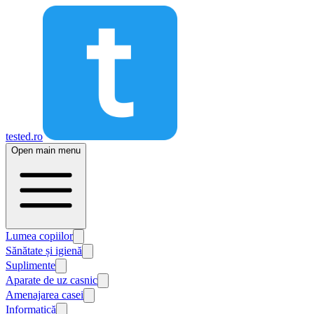
tested.ro
Open main menu
Lumea copiilor
Sănătate și igienă
Suplimente
Aparate de uz casnic
Amenajarea casei
Informatică