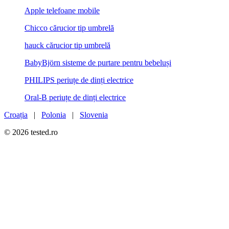
Apple telefoane mobile
Chicco cărucior tip umbrelă
hauck cărucior tip umbrelă
BabyBjörn sisteme de purtare pentru bebeluși
PHILIPS periuțe de dinți electrice
Oral-B periuțe de dinți electrice
Croația
|
Polonia
|
Slovenia
© 2026 tested.ro