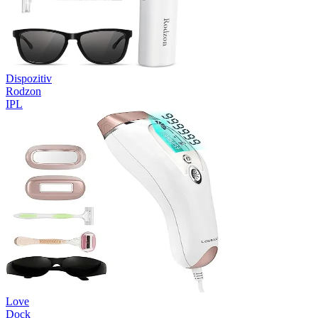
Dispozitiv
Rodzon
IPL
Love
Dock