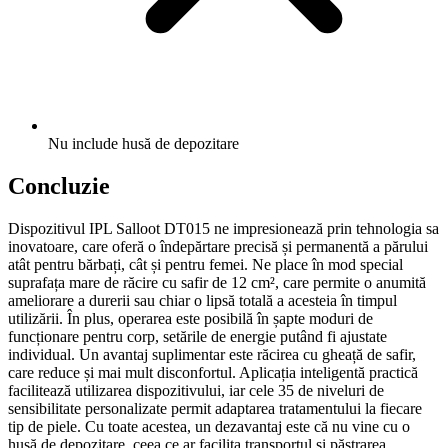
Nu include husă de depozitare
Concluzie
Dispozitivul IPL Salloot DT015 ne impresionează prin tehnologia sa
inovatoare, care oferă o îndepărtare precisă și permanentă a părului
atât pentru bărbați, cât și pentru femei. Ne place în mod special
suprafața mare de răcire cu safir de 12 cm², care permite o anumită
ameliorare a durerii sau chiar o lipsă totală a acesteia în timpul
utilizării. În plus, operarea este posibilă în șapte moduri de
funcționare pentru corp, setările de energie putând fi ajustate
individual. Un avantaj suplimentar este răcirea cu gheață de safir,
care reduce și mai mult disconfortul. Aplicația inteligentă practică
facilitează utilizarea dispozitivului, iar cele 35 de niveluri de
sensibilitate personalizate permit adaptarea tratamentului la fiecare
tip de piele. Cu toate acestea, un dezavantaj este că nu vine cu o
husă de depozitare, ceea ce ar facilita transportul și păstrarea