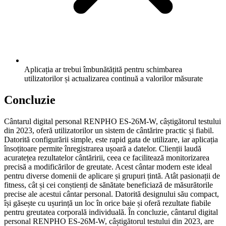
Aplicația ar trebui îmbunătățită pentru schimbarea
utilizatorilor și actualizarea continuă a valorilor măsurate
Concluzie
Cântarul digital personal RENPHO ES-26M-W, câștigătorul testului
din 2023, oferă utilizatorilor un sistem de cântărire practic și fiabil.
Datorită configurării simple, este rapid gata de utilizare, iar aplicația
însoțitoare permite înregistrarea ușoară a datelor. Clienții laudă
acuratețea rezultatelor cântăririi, ceea ce facilitează monitorizarea
precisă a modificărilor de greutate. Acest cântar modern este ideal
pentru diverse domenii de aplicare și grupuri țintă. Atât pasionații de
fitness, cât și cei conștienți de sănătate beneficiază de măsurătorile
precise ale acestui cântar personal. Datorită designului său compact,
își găsește cu ușurință un loc în orice baie și oferă rezultate fiabile
pentru greutatea corporală individuală. În concluzie, cântarul digital
personal RENPHO ES-26M-W, câștigătorul testului din 2023, are