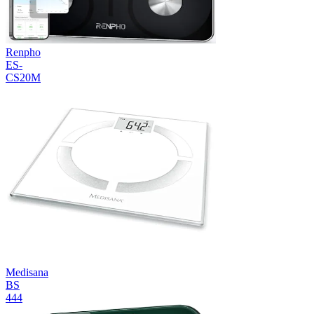
Renpho
ES-
CS20M
Medisana
BS
444