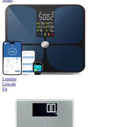
Smart
Lepulse
Lescale
F4