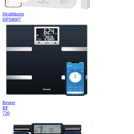
Healthkeep
HPS8007
Beurer
BF
720