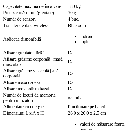
Capacitate maximă de încărcare
180 kg
Precizie măsurare (greutate)
50 g
Număr de senzori
4 buc.
Transfer de date wireless
Bluetooth
android
Aplicație disponibilă
apple
Afișare greutate | IMC
Da
Afișare grăsime corporală | masă
Da
musculară
Afișare grăsime viscerală | apă
Da
corporală
Afișare masă osoasă
Da
Afișare metabolism bazal
Da
Număr de locuri de memorie
nelimitat
pentru utilizatori
Alimentare cu energie
funcționare pe baterii
Dimensiuni L x A x H
26,0 x 26,0 x 2,5 cm
valori de măsurare foarte
precise