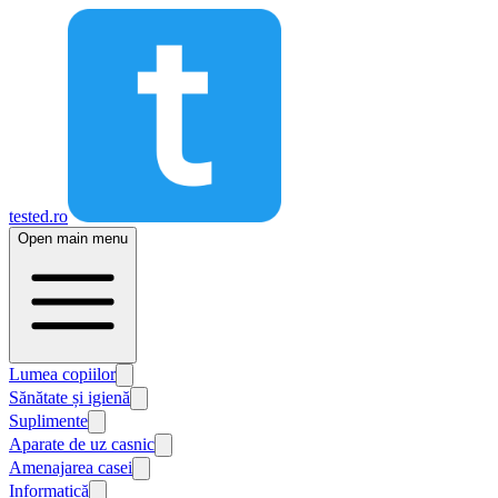
tested.ro
Open main menu
Lumea copiilor
Sănătate și igienă
Suplimente
Aparate de uz casnic
Amenajarea casei
Informatică