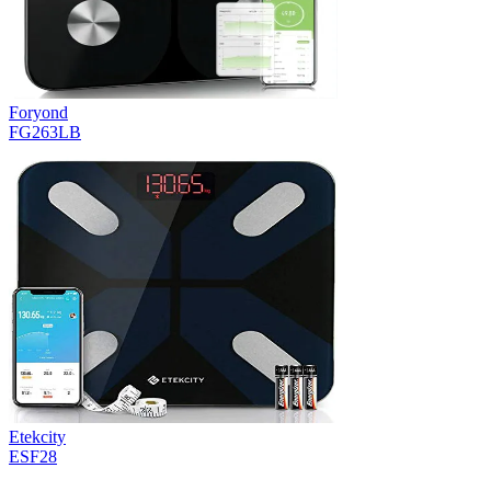
Foryond
FG263LB
Etekcity
ESF28