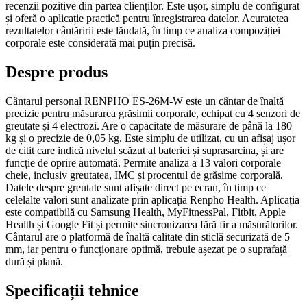
recenzii pozitive din partea clienților. Este ușor, simplu de configurat
și oferă o aplicație practică pentru înregistrarea datelor. Acuratețea
rezultatelor cântăririi este lăudată, în timp ce analiza compoziției
corporale este considerată mai puțin precisă.
Despre produs
Cântarul personal RENPHO ES-26M-W este un cântar de înaltă
precizie pentru măsurarea grăsimii corporale, echipat cu 4 senzori de
greutate și 4 electrozi. Are o capacitate de măsurare de până la 180
kg și o precizie de 0,05 kg. Este simplu de utilizat, cu un afișaj ușor
de citit care indică nivelul scăzut al bateriei și suprasarcina, și are
funcție de oprire automată. Permite analiza a 13 valori corporale
cheie, inclusiv greutatea, IMC și procentul de grăsime corporală.
Datele despre greutate sunt afișate direct pe ecran, în timp ce
celelalte valori sunt analizate prin aplicația Renpho Health. Aplicația
este compatibilă cu Samsung Health, MyFitnessPal, Fitbit, Apple
Health și Google Fit și permite sincronizarea fără fir a măsurătorilor.
Cântarul are o platformă de înaltă calitate din sticlă securizată de 5
mm, iar pentru o funcționare optimă, trebuie așezat pe o suprafață
dură și plană.
Specificații tehnice