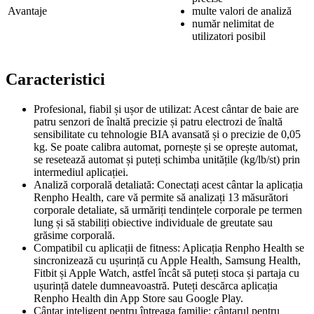
Avantaje
multe valori de analiză
număr nelimitat de
utilizatori posibil
Caracteristici
Profesional, fiabil și ușor de utilizat: Acest cântar de baie are
patru senzori de înaltă precizie și patru electrozi de înaltă
sensibilitate cu tehnologie BIA avansată și o precizie de 0,05
kg. Se poate calibra automat, pornește și se oprește automat,
se resetează automat și puteți schimba unitățile (kg/lb/st) prin
intermediul aplicației.
Analiză corporală detaliată: Conectați acest cântar la aplicația
Renpho Health, care vă permite să analizați 13 măsurători
corporale detaliate, să urmăriți tendințele corporale pe termen
lung și să stabiliți obiective individuale de greutate sau
grăsime corporală.
Compatibil cu aplicații de fitness: Aplicația Renpho Health se
sincronizează cu ușurință cu Apple Health, Samsung Health,
Fitbit și Apple Watch, astfel încât să puteți stoca și partaja cu
ușurință datele dumneavoastră. Puteți descărca aplicația
Renpho Health din App Store sau Google Play.
Cântar inteligent pentru întreaga familie: cântarul pentru