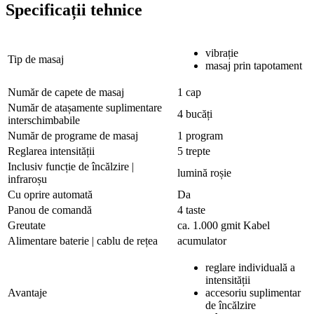
Specificații tehnice
vibrație
Tip de masaj
masaj prin tapotament
Număr de capete de masaj
1 cap
Număr de atașamente suplimentare
4 bucăți
interschimbabile
Număr de programe de masaj
1 program
Reglarea intensității
5 trepte
Inclusiv funcție de încălzire |
lumină roșie
infraroșu
Cu oprire automată
Da
Panou de comandă
4 taste
Greutate
ca. 1.000 gmit Kabel
Alimentare baterie | cablu de rețea
acumulator
reglare individuală a
intensității
Avantaje
accesoriu suplimentar
de încălzire