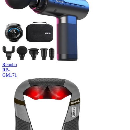
Renpho
RP-
GM171