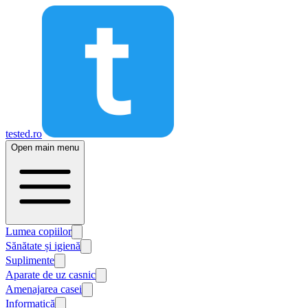
tested.ro
Open main menu
Lumea copiilor
Sănătate și igienă
Suplimente
Aparate de uz casnic
Amenajarea casei
Informatică