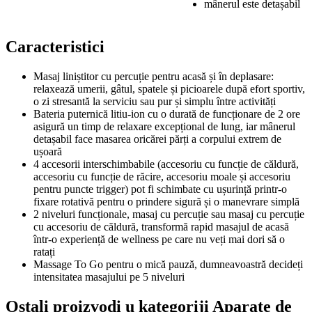
mânerul este detașabil
Caracteristici
Masaj liniștitor cu percuție pentru acasă și în deplasare:
relaxează umerii, gâtul, spatele și picioarele după efort sportiv,
o zi stresantă la serviciu sau pur și simplu între activități
Bateria puternică litiu-ion cu o durată de funcționare de 2 ore
asigură un timp de relaxare excepțional de lung, iar mânerul
detașabil face masarea oricărei părți a corpului extrem de
ușoară
4 accesorii interschimbabile (accesoriu cu funcție de căldură,
accesoriu cu funcție de răcire, accesoriu moale și accesoriu
pentru puncte trigger) pot fi schimbate cu ușurință printr-o
fixare rotativă pentru o prindere sigură și o manevrare simplă
2 niveluri funcționale, masaj cu percuție sau masaj cu percuție
cu accesoriu de căldură, transformă rapid masajul de acasă
într-o experiență de wellness pe care nu veți mai dori să o
ratați
Massage To Go pentru o mică pauză, dumneavoastră decideți
intensitatea masajului pe 5 niveluri
Ostali proizvodi u kategoriji Aparate de