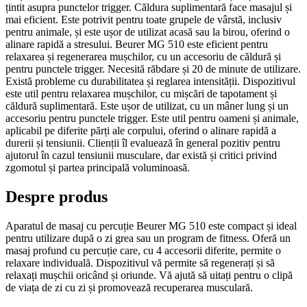
țintit asupra punctelor trigger. Căldura suplimentară face masajul și
mai eficient. Este potrivit pentru toate grupele de vârstă, inclusiv
pentru animale, și este ușor de utilizat acasă sau la birou, oferind o
alinare rapidă a stresului. Beurer MG 510 este eficient pentru
relaxarea și regenerarea mușchilor, cu un accesoriu de căldură și
pentru punctele trigger. Necesită răbdare și 20 de minute de utilizare.
Există probleme cu durabilitatea și reglarea intensității. Dispozitivul
este util pentru relaxarea mușchilor, cu mișcări de tapotament și
căldură suplimentară. Este ușor de utilizat, cu un mâner lung și un
accesoriu pentru punctele trigger. Este util pentru oameni și animale,
aplicabil pe diferite părți ale corpului, oferind o alinare rapidă a
durerii și tensiunii. Clienții îl evaluează în general pozitiv pentru
ajutorul în cazul tensiunii musculare, dar există și critici privind
zgomotul și partea principală voluminoasă.
Despre produs
Aparatul de masaj cu percuție Beurer MG 510 este compact și ideal
pentru utilizare după o zi grea sau un program de fitness. Oferă un
masaj profund cu percuție care, cu 4 accesorii diferite, permite o
relaxare individuală. Dispozitivul vă permite să regenerați și să
relaxați mușchii oricând și oriunde. Vă ajută să uitați pentru o clipă
de viața de zi cu zi și promovează recuperarea musculară.