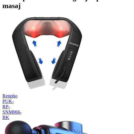
masaj
Renpho
PUK-
RP-
SNM066-
BK