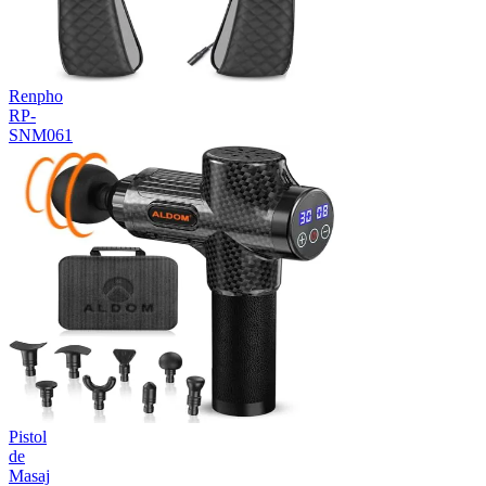
Renpho
RP-
SNM061
Pistol
de
Masaj