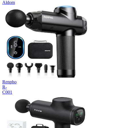
Aldom
Renpho
R-
C001