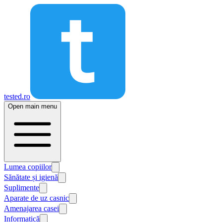
tested.ro
Open main menu
Lumea copiilor
Sănătate și igienă
Suplimente
Aparate de uz casnic
Amenajarea casei
Informatică