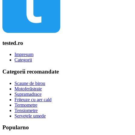
tested.ro
Impresum
Categorii
Categorii recomandate
Scaune de birou
Motoferăstraie
Supramadrace
Friteuze cu aer cald
Termometre
Tensiometre
Șervețele umede
Popularno