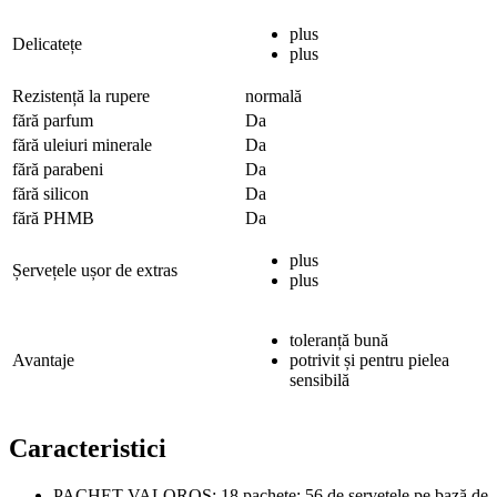
plus
Delicatețe
plus
Rezistență la rupere
normală
fără parfum
Da
fără uleiuri minerale
Da
fără parabeni
Da
fără silicon
Da
fără PHMB
Da
plus
Șervețele ușor de extras
plus
toleranță bună
Avantaje
potrivit și pentru pielea
sensibilă
Caracteristici
PACHET VALOROS: 18 pachete; 56 de șervețele pe bază de