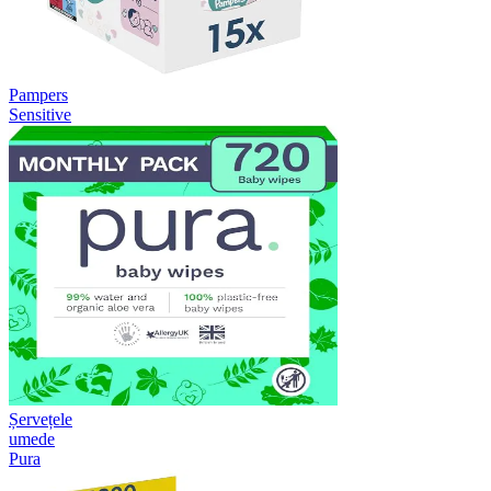
Pampers
Sensitive
Șervețele
umede
Pura