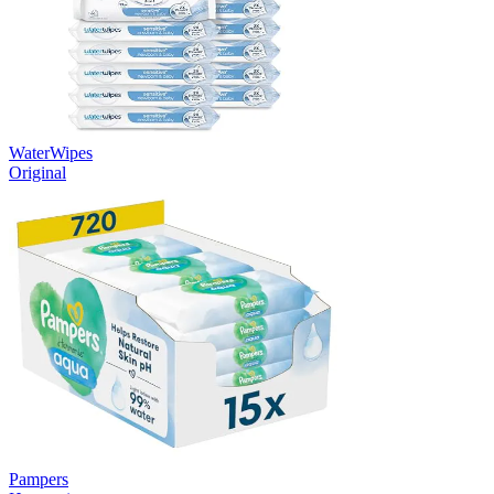
WaterWipes
Original
Pampers