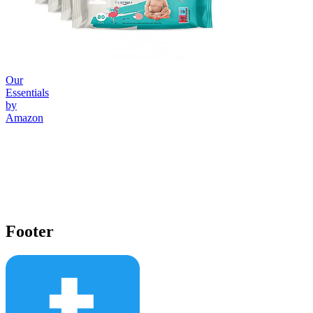
Our
Essentials
by
Amazon
Footer