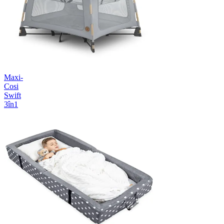
Maxi-
Cosi
Swift
3în1