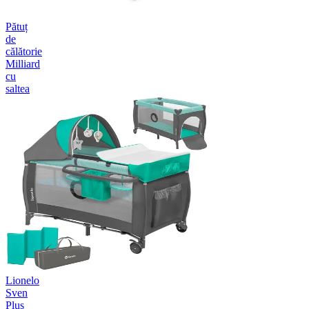
Pătuț
de
călătorie
Milliard
cu
saltea
Lionelo
Sven
Plus