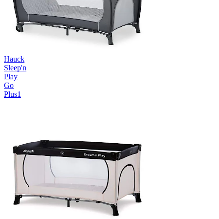
Hauck
Sleep'n
Play
Go
Plus1