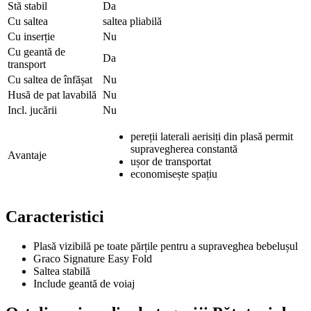
Stă stabil
Da
Cu saltea
saltea pliabilă
Cu inserție
Nu
Cu geantă de
Da
transport
Cu saltea de înfășat
Nu
Husă de pat lavabilă
Nu
Incl. jucării
Nu
pereții laterali aerisiți din plasă permit
supravegherea constantă
Avantaje
ușor de transportat
economisește spațiu
Caracteristici
Plasă vizibilă pe toate părțile pentru a supraveghea bebelușul
Graco Signature Easy Fold
Saltea stabilă
Include geantă de voiaj