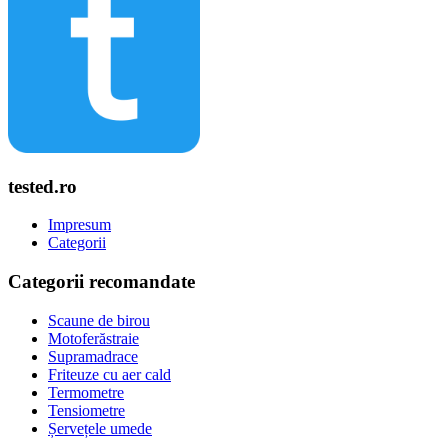
tested.ro
Impresum
Categorii
Categorii recomandate
Scaune de birou
Motoferăstraie
Supramadrace
Friteuze cu aer cald
Termometre
Tensiometre
Șervețele umede