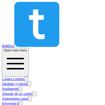
tested.ro
Open main menu
Lumea copiilor
Sănătate și igienă
Suplimente
Aparate de uz casnic
Amenajarea casei
Informatică