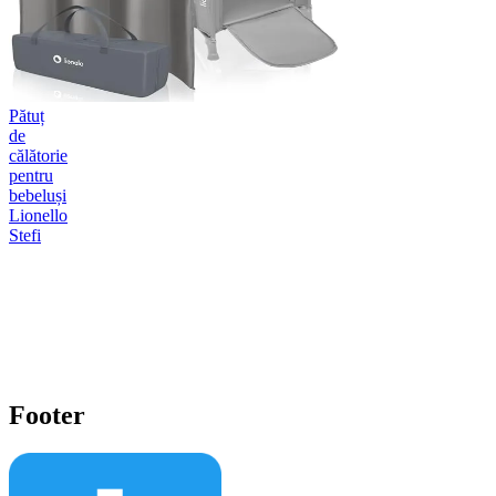
Pătuț
de
călătorie
pentru
bebeluși
Lionello
Stefi
Footer