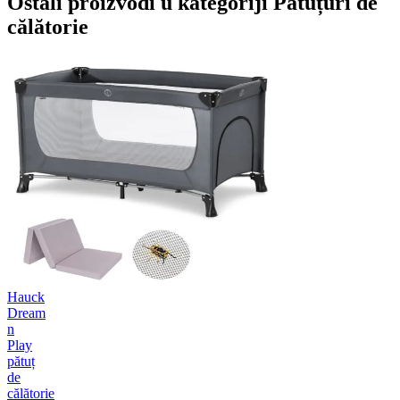
Ostali proizvodi u kategoriji Pătuțuri de
călătorie
Hauck
Dream
n
Play
pătuț
de
călătorie