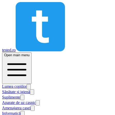
tested.ro
Open main menu
Lumea copiilor
Sănătate și igienă
Suplimente
Aparate de uz casnic
Amenajarea casei
Informatică