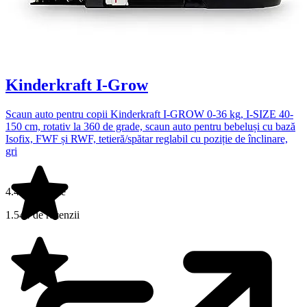
Kinderkraft I-Grow
Scaun auto pentru copii Kinderkraft I-GROW 0-36 kg, I-SIZE 40-
150 cm, rotativ la 360 de grade, scaun auto pentru bebeluși cu bază
Isofix, FWF și RWF, tetieră/spătar reglabil cu poziție de înclinare,
gri
4.4 din 5 stele
1.544 de recenzii