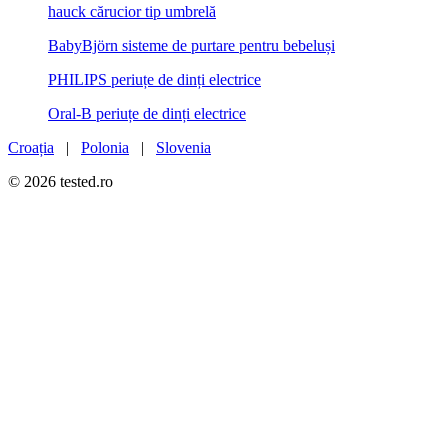
hauck cărucior tip umbrelă
BabyBjörn sisteme de purtare pentru bebeluși
PHILIPS periuțe de dinți electrice
Oral-B periuțe de dinți electrice
Croația
|
Polonia
|
Slovenia
© 2026 tested.ro