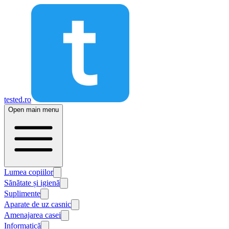
tested.ro
Open main menu
Lumea copiilor
Sănătate și igienă
Suplimente
Aparate de uz casnic
Amenajarea casei
Informatică