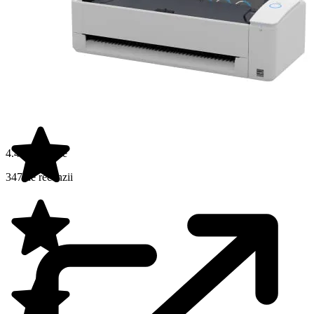
4.4 din 5 stele
347 de recenzii