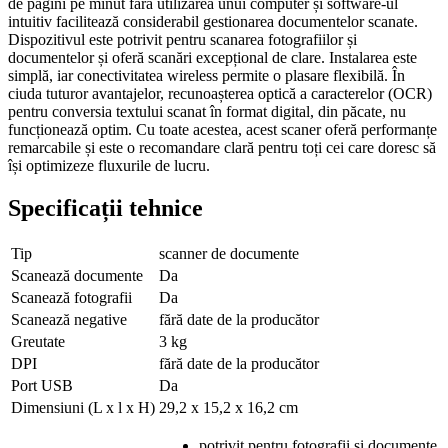
de pagini pe minut fără utilizarea unui computer și software-ul
intuitiv facilitează considerabil gestionarea documentelor scanate.
Dispozitivul este potrivit pentru scanarea fotografiilor și
documentelor și oferă scanări excepțional de clare. Instalarea este
simplă, iar conectivitatea wireless permite o plasare flexibilă. În
ciuda tuturor avantajelor, recunoașterea optică a caracterelor (OCR)
pentru conversia textului scanat în format digital, din păcate, nu
funcționează optim. Cu toate acestea, acest scaner oferă performanțe
remarcabile și este o recomandare clară pentru toți cei care doresc să
își optimizeze fluxurile de lucru.
Specificații tehnice
Tip
scanner de documente
Scanează documente
Da
Scanează fotografii
Da
Scanează negative
fără date de la producător
Greutate
3 kg
DPI
fără date de la producător
Port USB
Da
Dimensiuni (L x l x H)
29,2 x 15,2 x 16,2 cm
potrivit pentru fotografii și documente