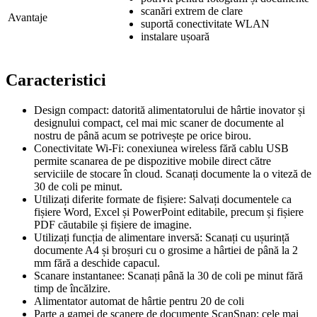
scanări extrem de clare
Avantaje
suportă conectivitate WLAN
instalare ușoară
Caracteristici
Design compact: datorită alimentatorului de hârtie inovator și
designului compact, cel mai mic scaner de documente al
nostru de până acum se potrivește pe orice birou.
Conectivitate Wi-Fi: conexiunea wireless fără cablu USB
permite scanarea de pe dispozitive mobile direct către
serviciile de stocare în cloud. Scanați documente la o viteză de
30 de coli pe minut.
Utilizați diferite formate de fișiere: Salvați documentele ca
fișiere Word, Excel și PowerPoint editabile, precum și fișiere
PDF căutabile și fișiere de imagine.
Utilizați funcția de alimentare inversă: Scanați cu ușurință
documente A4 și broșuri cu o grosime a hârtiei de până la 2
mm fără a deschide capacul.
Scanare instantanee: Scanați până la 30 de coli pe minut fără
timp de încălzire.
Alimentator automat de hârtie pentru 20 de coli
Parte a gamei de scanere de documente ScanSnap: cele mai