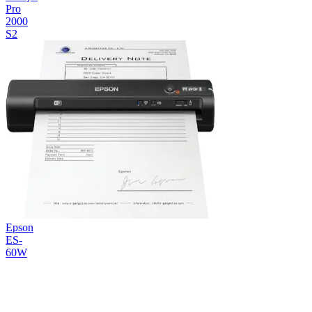
Pro
2000
S2
Epson
ES-
60W