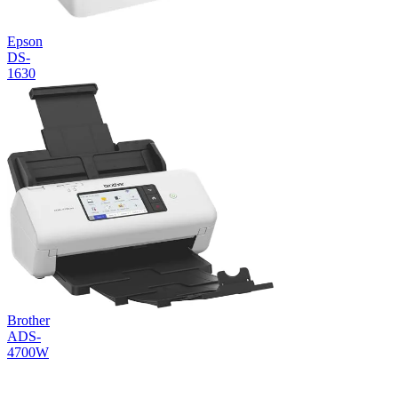
Epson
DS-
1630
Brother
ADS-
4700W