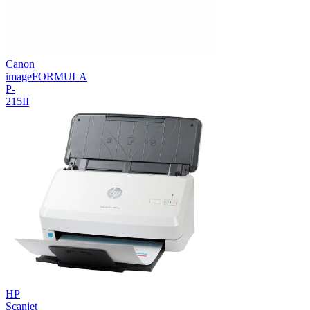
Canon
imageFORMULA
P-
215II
HP
Scanjet