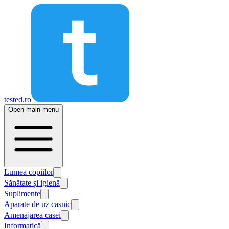
tested.ro
Open main menu
Lumea copiilor
Sănătate și igienă
Suplimente
Aparate de uz casnic
Amenajarea casei
Informatică