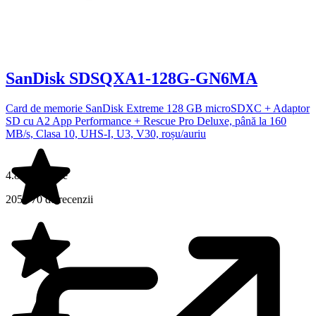
SanDisk SDSQXA1-128G-GN6MA
Card de memorie SanDisk Extreme 128 GB microSDXC + Adaptor
SD cu A2 App Performance + Rescue Pro Deluxe, până la 160
MB/s, Clasa 10, UHS-I, U3, V30, roșu/auriu
4.8 din 5 stele
205.770 de recenzii