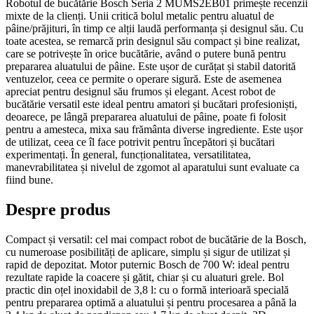
Robotul de bucătărie Bosch Seria 2 MUMS2EB01 primește recenzii
mixte de la clienți. Unii critică bolul metalic pentru aluatul de
pâine/prăjituri, în timp ce alții laudă performanța și designul său. Cu
toate acestea, se remarcă prin designul său compact și bine realizat,
care se potrivește în orice bucătărie, având o putere bună pentru
prepararea aluatului de pâine. Este ușor de curățat și stabil datorită
ventuzelor, ceea ce permite o operare sigură. Este de asemenea
apreciat pentru designul său frumos și elegant. Acest robot de
bucătărie versatil este ideal pentru amatori și bucătari profesioniști,
deoarece, pe lângă prepararea aluatului de pâine, poate fi folosit
pentru a amesteca, mixa sau frământa diverse ingrediente. Este ușor
de utilizat, ceea ce îl face potrivit pentru începători și bucătari
experimentați. În general, funcționalitatea, versatilitatea,
manevrabilitatea și nivelul de zgomot al aparatului sunt evaluate ca
fiind bune.
Despre produs
Compact și versatil: cel mai compact robot de bucătărie de la Bosch,
cu numeroase posibilități de aplicare, simplu și sigur de utilizat și
rapid de depozitat. Motor puternic Bosch de 700 W: ideal pentru
rezultate rapide la coacere și gătit, chiar și cu aluaturi grele. Bol
practic din oțel inoxidabil de 3,8 l: cu o formă interioară specială
pentru prepararea optimă a aluatului și pentru procesarea a până la