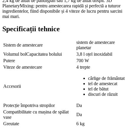
2,4 kg de aluat de pandișpan sau 1,7 kg de aluat dospit. 3D
PlanetaryMixing: pentru amestecarea rapidă și perfectă a tuturor
ingredientelor, fiind disponibile și 4 viteze de lucru pentru sarcini
mai mari.
Specificații tehnice
sistem de amestecare
Sistem de amestecare
planetar
Volumul bolCapacitatea bolului
3,8 l oțel inoxidabil
Putere
700 W
Viteze de amestecare
4 trepte
cârlige de frământat
tel de amestecat
Accesorii
tel de bătut
discuri de răzuit
Protecție împotriva stropilor
Da
Compatibilitate cu mașina de spălat
Da
vase
Greutate
6 kg