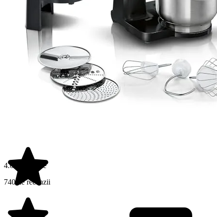
4.6 din 5 stele
740 de recenzii