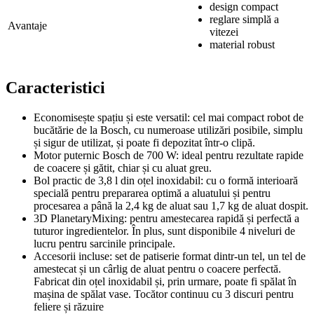
design compact
reglare simplă a
Avantaje
vitezei
material robust
Caracteristici
Economisește spațiu și este versatil: cel mai compact robot de
bucătărie de la Bosch, cu numeroase utilizări posibile, simplu
și sigur de utilizat, și poate fi depozitat într-o clipă.
Motor puternic Bosch de 700 W: ideal pentru rezultate rapide
de coacere și gătit, chiar și cu aluat greu.
Bol practic de 3,8 l din oțel inoxidabil: cu o formă interioară
specială pentru prepararea optimă a aluatului și pentru
procesarea a până la 2,4 kg de aluat sau 1,7 kg de aluat dospit.
3D PlanetaryMixing: pentru amestecarea rapidă și perfectă a
tuturor ingredientelor. În plus, sunt disponibile 4 niveluri de
lucru pentru sarcinile principale.
Accesorii incluse: set de patiserie format dintr-un tel, un tel de
amestecat și un cârlig de aluat pentru o coacere perfectă.
Fabricat din oțel inoxidabil și, prin urmare, poate fi spălat în
mașina de spălat vase. Tocător continuu cu 3 discuri pentru
feliere și răzuire