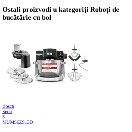
Ostali proizvodi u kategoriji Roboți de
bucătărie cu bol
Bosch
Seria
6
MUMS6ZS13D