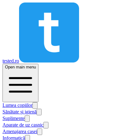
tested.ro
Open main menu
Lumea copiilor
Sănătate și igienă
Suplimente
Aparate de uz casnic
Amenajarea casei
Informatică