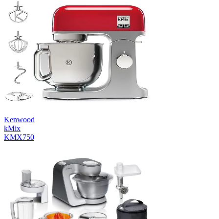
Kenwood
kMix
KMX750