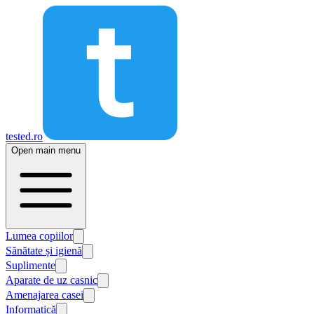
tested.ro
Open main menu
Lumea copiilor
Sănătate și igienă
Suplimente
Aparate de uz casnic
Amenajarea casei
Informatică