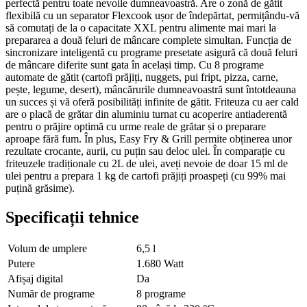
perfectă pentru toate nevoile dumneavoastră. Are o zonă de gătit
flexibilă cu un separator Flexcook ușor de îndepărtat, permițându-vă
să comutați de la o capacitate XXL pentru alimente mai mari la
prepararea a două feluri de mâncare complete simultan. Funcția de
sincronizare inteligentă cu programe presetate asigură că două feluri
de mâncare diferite sunt gata în același timp. Cu 8 programe
automate de gătit (cartofi prăjiți, nuggets, pui fript, pizza, carne,
pește, legume, desert), mâncărurile dumneavoastră sunt întotdeauna
un succes și vă oferă posibilități infinite de gătit. Friteuza cu aer cald
are o placă de grătar din aluminiu turnat cu acoperire antiaderentă
pentru o prăjire optimă cu urme reale de grătar și o preparare
aproape fără fum. În plus, Easy Fry & Grill permite obținerea unor
rezultate crocante, aurii, cu puțin sau deloc ulei. În comparație cu
friteuzele tradiționale cu 2L de ulei, aveți nevoie de doar 15 ml de
ulei pentru a prepara 1 kg de cartofi prăjiți proaspeți (cu 99% mai
puțină grăsime).
Specificații tehnice
Volum de umplere
6,5 l
Putere
1.680 Watt
Afișaj digital
Da
Număr de programe
8 programe