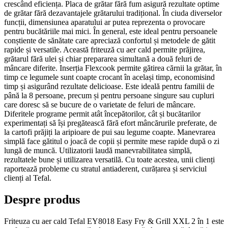
crescând eficiența. Placa de grătar fără fum asigură rezultate optime
de grătar fără dezavantajele grătarului tradițional. În ciuda diverselor
funcții, dimensiunea aparatului ar putea reprezenta o provocare
pentru bucătăriile mai mici. În general, este ideal pentru persoanele
conștiente de sănătate care apreciază confortul și metodele de gătit
rapide și versatile. Această friteuză cu aer cald permite prăjirea,
grătarul fără ulei și chiar prepararea simultană a două feluri de
mâncare diferite. Inserția Flexcook permite gătirea cărnii la grătar, în
timp ce legumele sunt coapte crocant în același timp, economisind
timp și asigurând rezultate delicioase. Este ideală pentru familii de
până la 8 persoane, precum și pentru persoane singure sau cupluri
care doresc să se bucure de o varietate de feluri de mâncare.
Diferitele programe permit atât începătorilor, cât și bucătarilor
experimentați să își pregătească fără efort mâncărurile preferate, de
la cartofi prăjiți la aripioare de pui sau legume coapte. Manevrarea
simplă face gătitul o joacă de copii și permite mese rapide după o zi
lungă de muncă. Utilizatorii laudă manevrabilitatea simplă,
rezultatele bune și utilizarea versatilă. Cu toate acestea, unii clienți
raportează probleme cu stratul antiaderent, curățarea și serviciul
clienți al Tefal.
Despre produs
Friteuza cu aer cald Tefal EY8018 Easy Fry & Grill XXL 2 în 1 este