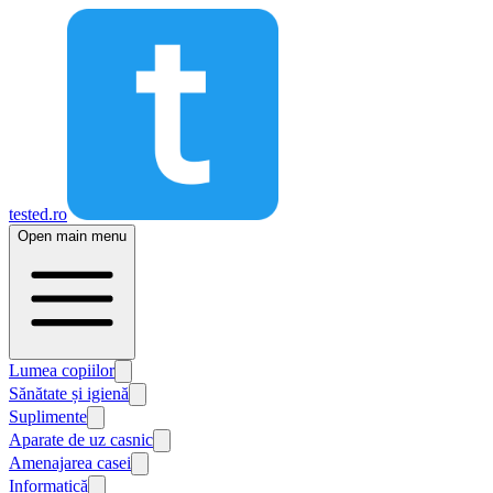
tested.ro
Open main menu
Lumea copiilor
Sănătate și igienă
Suplimente
Aparate de uz casnic
Amenajarea casei
Informatică