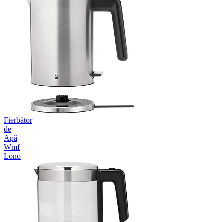
Fierbător
de
Apă
Wmf
Lono