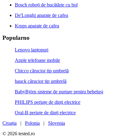
Bosch roboți de bucătărie cu bol
De'Longhi aparate de cafea
Krups aparate de cafea
Popularno
Lenovo laptopuri
Apple telefoane mobile
Chicco cărucior tip umbrelă
hauck cărucior tip umbrelă
BabyBjörn sisteme de purtare pentru bebeluși
PHILIPS periuțe de dinți electrice
Oral-B periuțe de dinți electrice
Croația
|
Polonia
|
Slovenia
© 2026 tested.ro