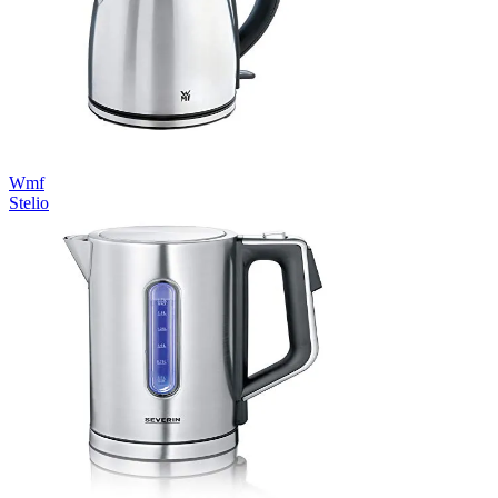
Wmf
Stelio