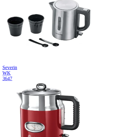
Severin
WK
3647