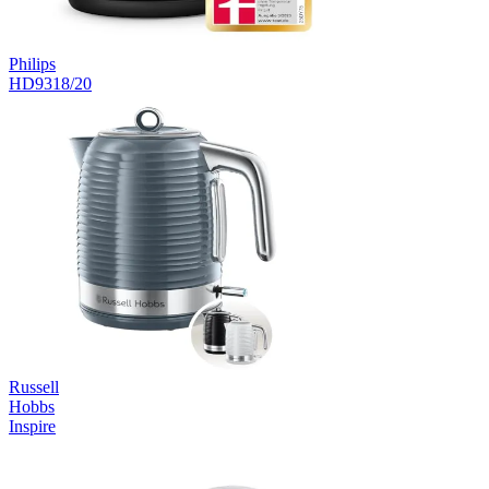
Philips
HD9318/20
Russell
Hobbs
Inspire