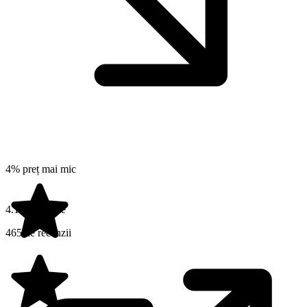
4% preț mai mic
4.1 din 5 stele
465 de recenzii