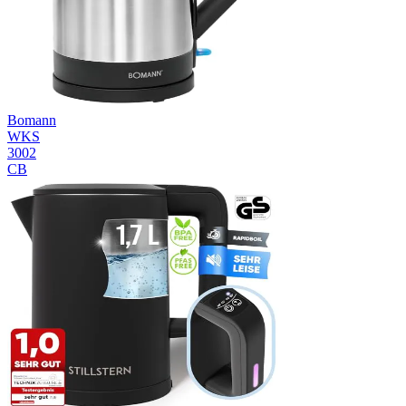
Bomann
WKS
3002
CB