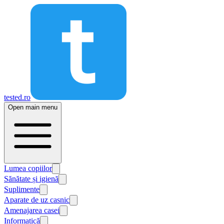
tested.ro
Open main menu
Lumea copiilor
Sănătate și igienă
Suplimente
Aparate de uz casnic
Amenajarea casei
Informatică