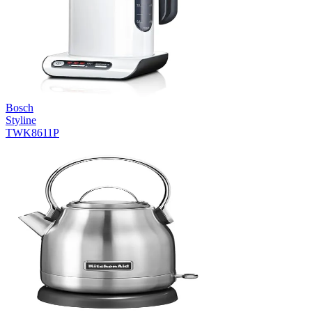
Bosch
Styline
TWK8611P