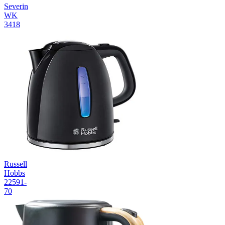
Severin
WK
3418
Russell
Hobbs
22591-
70